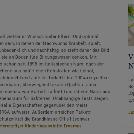
hvollziehbarer Wunsch vieler Eltern. Und optimal
n sein, in denen der Nachwuchs krabbelt, spielt,
, unbedenklich und nachhaltig, so sieht daher das Bild
V
n sie an Böden fürs Bildungswesen denken. Mit
o schon seit 1898 im italienischen Narni nach der
N
tehend aus natürlichen Rohstoffen wie Leinöl,
steinmehl und Jute ist Tarkett Lino 100% recycelbar.
Le
uerbaren, überwiegend lokalen Quellen. Unter
Bo
n ebenso von Vorteil: Tarkett Lino ist von Natur aus
„O
Lebensraum für Bakterien. Unabhängige Tests zeigen,
Ly
terielle Eigenschaften gegenüber den meist
 MRSA aufweist. Außerdem erreichen Tarkett
LE
utzmittel die Brandklasse Cfl-s1 (schwer
eferenzflyer Kindertagesstätte Erasmus