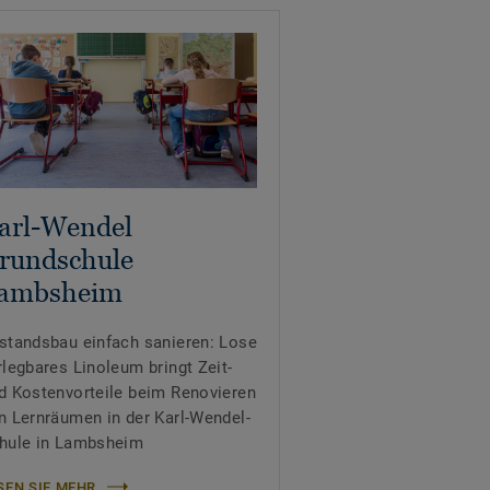
arl-Wendel
rundschule
ambsheim
standsbau einfach sanieren: Lose
rlegbares Linoleum bringt Zeit-
d Kostenvorteile beim Renovieren
n Lernräumen in der Karl-Wendel-
hule in Lambsheim
SEN SIE MEHR