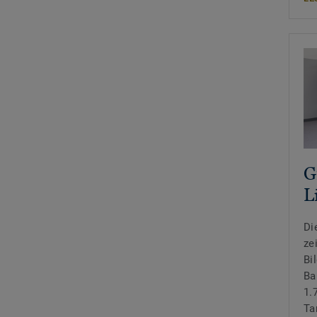
G
L
Di
ze
Bi
Ba
1.
Ta