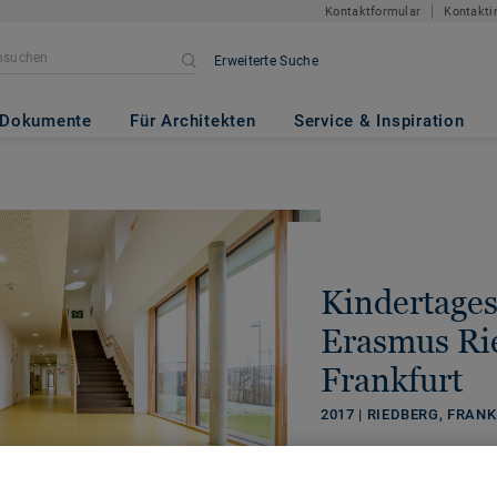
Kontaktformular
Kontakti
Erweiterte Suche
Dokumente
Für Architekten
Service & Inspiration
Kindertages
Erasmus Ri
Frankfurt
2017 | RIEDBERG, FRA
TEILEN