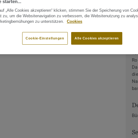
 starten...
uf „Alle Cookies akzeptieren“ klicken, stimmen Sie der Speicherung von Coo
t zu, um die Websitenavigation zu verbessern, die Websitenutzung zu analys
rketingbemühungen zu unterstützen.
Cookies
der-Galerie
Cookie-Einstellungen
Alle Cookies akzeptieren
In
Ta
Ro
Da
di
Na
bas
De
Bü
S