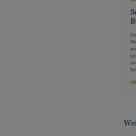
S
B
Di
Wa
an
Le
un
fü
LE
Wei