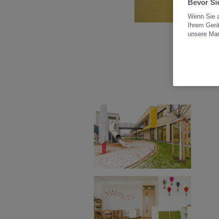
Bevor Sie
Wenn Sie a
Ihrem Gerä
unsere Ma
Bil