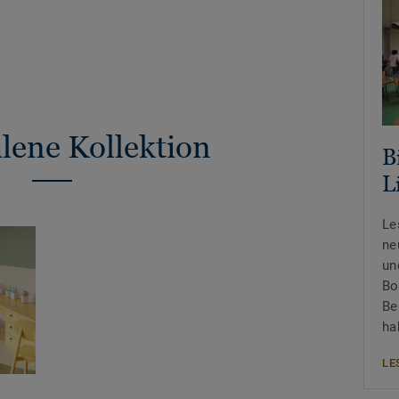
ene Kollektion
B
L
Le
ne
un
Bo
Be
ha
LE