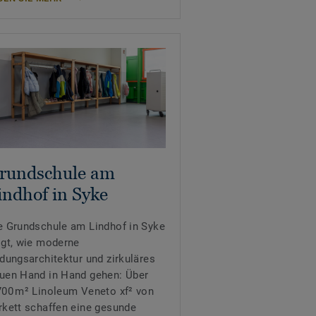
rundschule am
indhof in Syke
e Grundschule am Lindhof in Syke
igt, wie moderne
ldungsarchitektur und zirkuläres
uen Hand in Hand gehen: Über
700 m² Linoleum Veneto xf² von
rkett schaffen eine gesunde