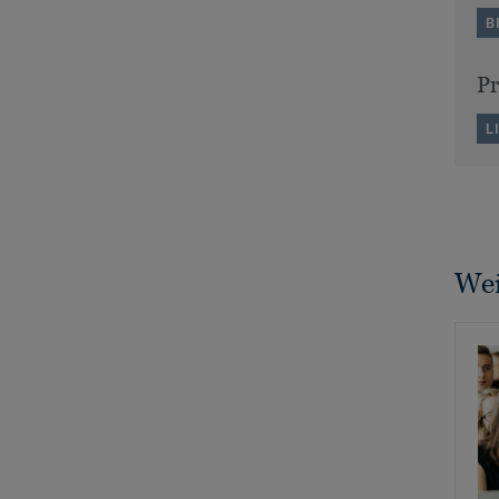
B
P
L
Wei