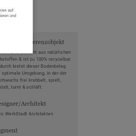
kies auf
ieren und
fos zum Referenzobjekt
rkett Lino besteht aus natürlichen
hstoffen & ist zu 100% recycelbar.
durch bietet dieser Bodenbelag
e optimale Umgebung, in der der
chwuchs frei krabbelt, spielt,
telt, turnt & schläft.
signer/Architekt
ro WerkStadt Architekten
egment