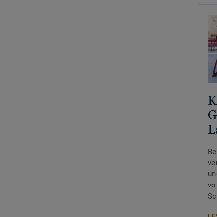
K
G
L
Be
ve
un
vo
Sc
LE