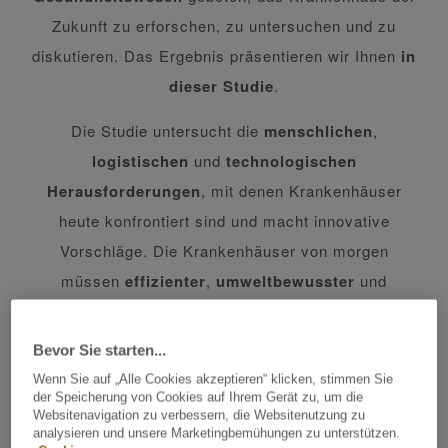
Zukunft zu erforschen, zu untersuchen und zu
diskutieren. Das Ergebnis präsentieren wir Ihnen
in
dieser Studie
.
Die Studie untersucht die
menschlichen
,
logistischen
und
technologischen
Herausforderungen
, mit denen Krankenhäuser
heute konfrontiert sind und macht innovative
Vorschläge. Die Krankenhäuser von morgen
müssen
effizienter
,
umweltbewusster
und
menschenorientierter
werden.
Bevor Sie starten...
Das White Paper beinhaltet die drei Säulen eines
Wenn Sie auf „Alle Cookies akzeptieren“ klicken, stimmen Sie
positiven Patientenerlebnisses:
Verbesserter
der Speicherung von Cookies auf Ihrem Gerät zu, um die
Zugangs zu medizinischer Versorgung
,
Websitenavigation zu verbessern, die Websitenutzung zu
analysieren und unsere Marketingbemühungen zu unterstützen.
Bestärkung der Patienten
und
Verbesserung der