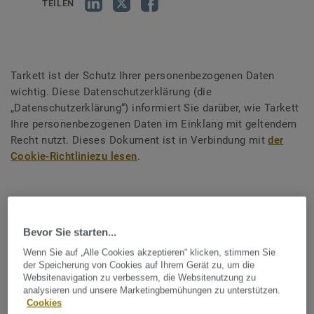
TEILEN
Tarkett ist der Schutz Ihrer personenbezogenen Daten
wichtig. Diese Datenschutzerklärung (die
„Datenschutzerklärung“) informiert Sie darüber, wie Tarkett
Ihre personenbezogenen Daten im Einklang mit geltendem
Recht nutzt. Dieses Dokument ist in Verbindung mit
der
Cookie-Richtliniezu lesen
.
Für die Datenverarbeitung
Bevor Sie starten...
verantwortliche Stelle
Wenn Sie auf „Alle Cookies akzeptieren“ klicken, stimmen Sie
der Speicherung von Cookies auf Ihrem Gerät zu, um die
Die für die Datenverarbeitung verantwortliche Stelle ist die
Websitenavigation zu verbessern, die Websitenutzung zu
Tarkett Holding
GmbH, eine GmbH mit einem Kapital in
analysieren und unsere Marketingbemühungen zu unterstützen.
Cookies
Höhe von 30.000.000 EUR, eingetragen im Handelsregister