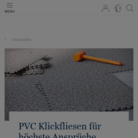
0
MENU
Startseite
PVC Klickfliesen für
höchste Ansprüche