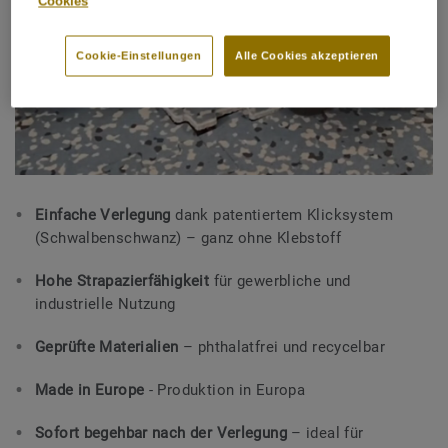
Cookies
Cookie-Einstellungen
Alle Cookies akzeptieren
Einfache Verlegung
dank patentiertem Klicksystem
(Schwalbenschwanz) – ganz ohne Klebstoff
Hohe Strapazierfähigkeit
für gewerbliche und
industrielle Nutzung
Geprüfte Materialien
– phthalatfrei und recycelbar
Made in Europe
- Produktion in Europa
Sofort begehbar nach der Verlegung
– ideal für