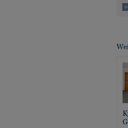
D
Wei
K
G