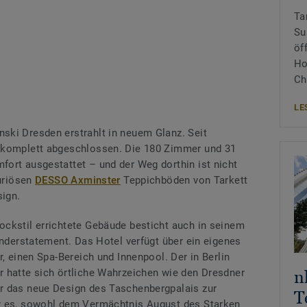
Ta
Su
öf
Ho
Ch
LE
ski Dresden erstrahlt in neuem Glanz. Seit
 komplett abgeschlossen. Die 180 Zimmer und 31
ort ausgestattet – und der Weg dorthin ist nicht
xuriösen
DESSO Axminster
Teppichböden von Tarkett
ign.
ckstil errichtete Gebäude besticht auch in seinem
Understatement. Das Hotel verfügt über ein eigenes
r, einen Spa-Bereich und Innenpool. Der in Berlin
 hatte sich örtliche Wahrzeichen wie den Dresdner
n
r das neue Design des Taschenbergpalais zur
T
r es, sowohl dem Vermächtnis August des Starken