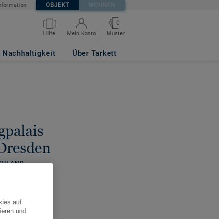
OBJEKT
WOHNEN
nformation
0
Hilfe
Mein Konto
Muster
Nachhaltigkeit
Über Tarkett
gpalais
Dresden
SCHLAND
kies auf
ieren und