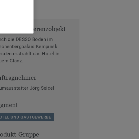
fos zum Referenzobjekt
rch die DESSO Böden im
schenbergpalais Kempinski
esden erstrahlt das Hotel in
uem Glanz.
uftragnehmer
umausstatter Jörg Seidel
egment
OTEL UND GASTGEWERBE
rodukt-Gruppe