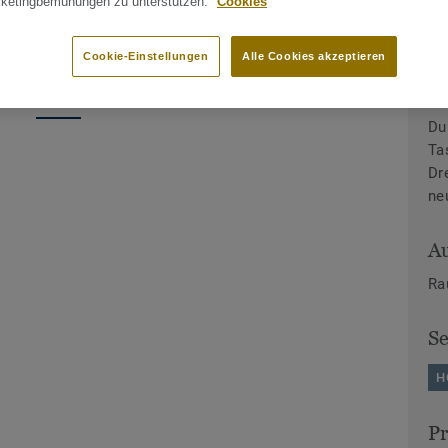
rketingbemühungen zu unterstützen.
Cookies
Cookie-Einstellungen
Alle Cookies akzeptieren
der-Galerie
In
Du
Ta
Dr
ne
A
Ra
S
H
P