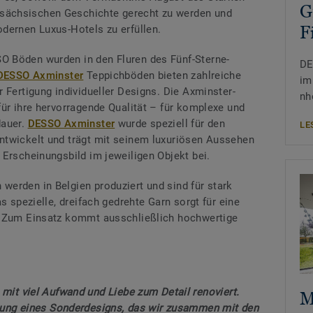
G
ächsischen Geschichte gerecht zu werden und
F
dernen Luxus-Hotels zu erfüllen.
 Böden wurden in den Fluren des Fünf-Sterne-
DE
DESSO Axminster
Teppichböden bieten zahlreiche
im
 Fertigung individueller Designs. Die Axminster-
nh
für ihre hervorragende Qualität – für komplexe und
dauer.
DESSO Axminster
wurde speziell für den
LE
ntwickelt und trägt mit seinem luxuriösen Aussehen
 Erscheinungsbild im jeweiligen Objekt bei.
werden in Belgien produziert und sind für stark
s spezielle, dreifach gedrehte Garn sorgt für eine
. Zum Einsatz kommt ausschließlich hochwertige
mit viel Aufwand und Liebe zum Detail renoviert.
M
lung eines Sonderdesigns, das wir zusammen mit den