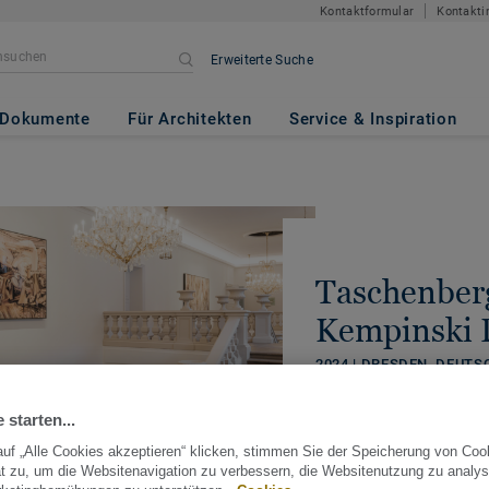
Kontaktformular
Kontakti
Erweiterte Suche
Dokumente
Für Architekten
Service & Inspiration
Taschenber
Kempinski 
2024 | DRESDEN, DEUT
TEILEN
 starten...
uf „Alle Cookies akzeptieren“ klicken, stimmen Sie der Speicherung von Coo
t zu, um die Websitenavigation zu verbessern, die Websitenutzung zu analys