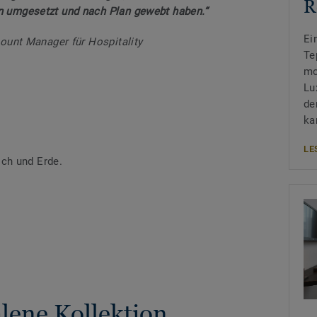
R
n umgesetzt und nach Plan gewebt haben.“
Ei
count Manager für Hospitality
Te
mo
Lu
de
ka
LE
ch und Erde.
ene Kollektion