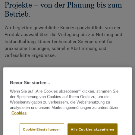
Projekte – von der Planung bis zum
Betrieb.
Wir begleiten gewerbliche Kunden ganzheitlich: von der
Produktauswahl über die Verlegung bis zur Nutzung und
Instandhaltung. Unser technischer Service steht für
praxisnahe Lösungen, schnelle Abstimmung und
verlässliche Ergebnisse.
Unsere Leistungen im Überblick
Bevor Sie starten...
Technische Beratung
Wenn Sie auf „Alle Cookies akzeptieren“ klicken, stimmen Sie
der Speicherung von Cookies auf Ihrem Gerät zu, um die
Produktsupport
Websitenavigation zu verbessern, die Websitenutzung zu
analysieren und unsere Marketingbemühungen zu unterstützen.
Dokumentation
Cookies
Schulungen & Seminare
Cookie-Einstellungen
Alle Cookies akzeptieren