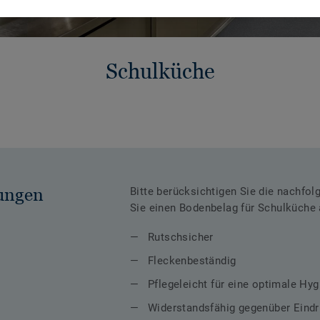
Schulküche
ungen
Bitte berücksichtigen Sie die nachfo
Sie einen Bodenbelag für Schulküche
Rutschsicher
Fleckenbeständig
Pflegeleicht für eine optimale Hyg
Widerstandsfähig gegenüber Eindr