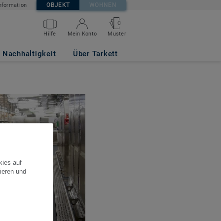
OBJEKT
WOHNEN
nformation
0
Hilfe
Mein Konto
Muster
Nachhaltigkeit
Über Tarkett
kies auf
ieren und