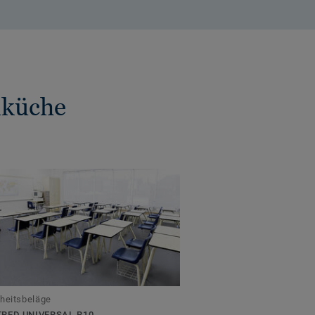
lküche
heitsbeläge
RED UNIVERSAL R10