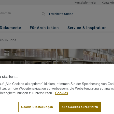
Kontaktformular
Kontakti
Erweiterte Suche
Dokumente
Für Architekten
Service & Inspiration
chulküche
 starten...
uf „Alle Cookies akzeptieren“ klicken, stimmen Sie der Speicherung von Coo
t zu, um die Websitenavigation zu verbessern, die Websitenutzung zu analys
rketingbemühungen zu unterstützen.
Cookies
Cookie-Einstellungen
Alle Cookies akzeptieren