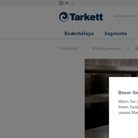
DE
Bodenbeläge
Segmente
Startseite
Bildungswesen
S
Bevor Sie
Wenn Sie a
Ihrem Gerä
unsere Ma