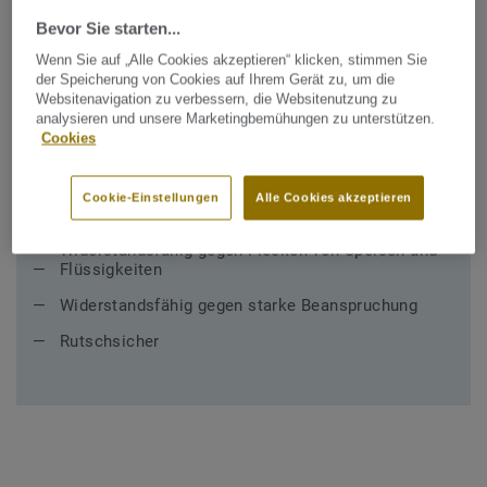
Hauptanforderungen
Bevor Sie starten...
Wenn Sie auf „Alle Cookies akzeptieren“ klicken, stimmen Sie
der Speicherung von Cookies auf Ihrem Gerät zu, um die
Bitte berücksichtigen Sie die nachfolgenden Aspekte,
Websitenavigation zu verbessern, die Websitenutzung zu
wenn Sie einen Bodenbelag für Schulmensa und
analysieren und unsere Marketingbemühungen zu unterstützen.
Cafeteria auswählen:
Cookies
Entspannte und freundliche Atmosphäre
Cookie-Einstellungen
Alle Cookies akzeptieren
Einfache Reinigung und Pflege
Widerstandsfähig gegen Flecken von Speisen und
Flüssigkeiten
Widerstandsfähig gegen starke Beanspruchung
Rutschsicher