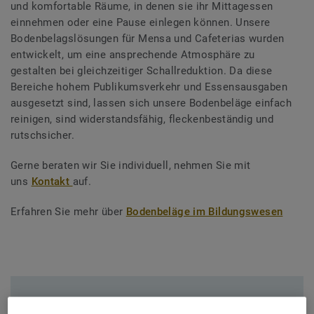
und komfortable Räume, in denen sie ihr Mittagessen
einnehmen oder eine Pause einlegen können. Unsere
Bodenbelagslösungen für Mensa und Cafeterias wurden
entwickelt, um eine ansprechende Atmosphäre zu
gestalten bei gleichzeitiger Schallreduktion. Da diese
Bereiche hohem Publikumsverkehr und Essensausgaben
ausgesetzt sind, lassen sich unsere Bodenbeläge einfach
reinigen, sind widerstandsfähig, fleckenbeständig und
rutschsicher.
Gerne beraten wir Sie individuell, nehmen Sie mit
uns
Kontakt
auf.
Erfahren Sie mehr über
Bodenbeläge im Bildungswesen