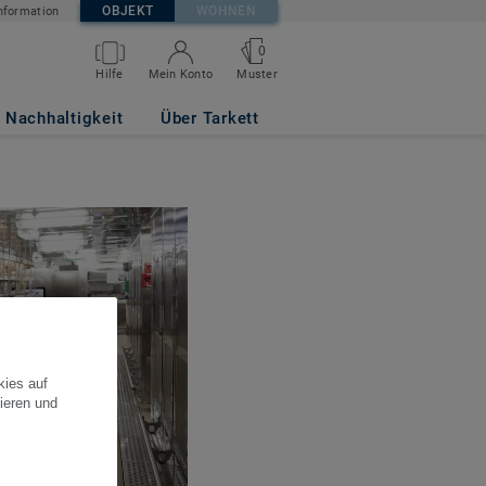
OBJEKT
WOHNEN
nformation
0
Hilfe
Mein Konto
Muster
Nachhaltigkeit
Über Tarkett
kies auf
ieren und