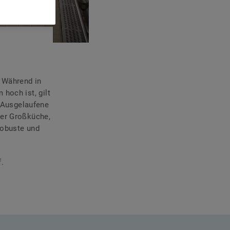
 Während in
hoch ist, gilt
. Ausgelaufene
der Großküche,
robuste und
f.