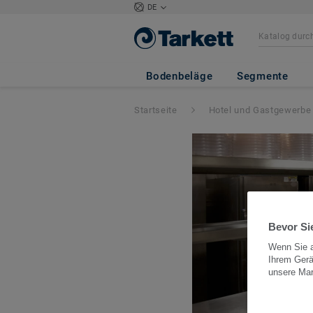
DE
Bodenbeläge
Segmente
Startseite
Hotel und Gastgewerbe
Bevor Sie
Wenn Sie a
Ihrem Gerä
unsere Ma