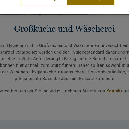
Großküche und Wäscherei
 und Hygiene sind in Großküchen und Wäschereien unverzichtbar.
mittel verarbeitet werden und der Hygienestandard daher enorm 
me eine erhöhte Anforderung in Bezug auf die Rutschsicherheit
 können hier schnell zum Sturz führen. Daher sollten sowohl in 
n der Wäscherei hygienische, rutschsichere, fleckenbeständige, 
pflegeleichte Bodenbeläge zum Einsatz kommen.
Gerne beraten wir Sie individuell, nehmen Sie mit uns
Kontakt
au