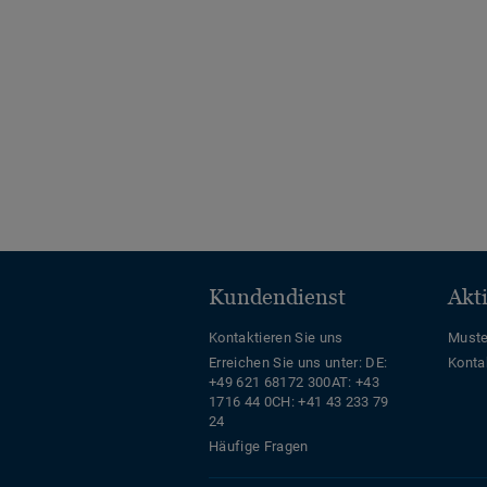
Kundendienst
Akt
Kontaktieren Sie uns
Muste
Erreichen Sie uns unter:
DE:
Konta
+49 621 68172 300
AT: +43
1716 44 0
CH: +41 43 233 79
24
Häufige Fragen