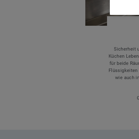
Sicherheit
Küchen Lebens
für beide Räu
Flüssigkeiten
wie auch i