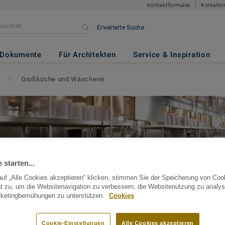
Kontaktformular
Kontakti
Erweiterte Suche
Dokumente
Für Architekten
Service & Inspiration
Großküche und Wäscherei
 starten...
uf „Alle Cookies akzeptieren“ klicken, stimmen Sie der Speicherung von Coo
t zu, um die Websitenavigation zu verbessern, die Websitenutzung zu analys
rketingbemühungen zu unterstützen.
Cookies
Cookie-Einstellungen
Alle Cookies akzeptieren