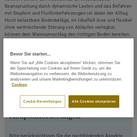
Beanspruchung durch dynamische Lasten und das Befahren
mit Staplern und Flurförderfahrzeugen ist dabei der Alltag.
Hoch belastbare Bodenbeläge, im Idealfall lose und flexibel
ohne weitreichende Störung von Abläufen verlegbar,
können dem Warenumschlag den richtigen Boden bereiten.
Gerne beraten wir Sie individuell, nehmen Sie mit
Bevor Sie starten...
uns
Kontakt
auf.
Wenn Sie auf „Alle Cookies akzeptieren“ klicken, stimmen Sie
Erfahren Sie mehr über
Industrieböden.
der Speicherung von Cookies auf Ihrem Gerät zu, um die
Websitenavigation zu verbessern, die Websitenutzung zu
analysieren und unsere Marketingbemühungen zu unterstützen.
Cookies
Cookie-Einstellungen
Alle Cookies akzeptieren
Hauptanforderungen
Bitte berücksichtigen Sie die nachfolgenden Aspekte,