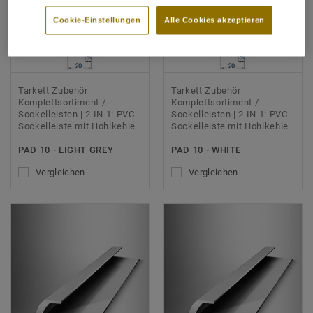
Cookie-Einstellungen
Alle Cookies akzeptieren
Tarkett Zubehör
Tarkett Zubehör
Komplettsortiment /
Komplettsortiment /
Sockelleisten | 2 IN 1: PVC
Sockelleisten | 2 IN 1: PVC
Sockelleiste mit Hohlkehle
Sockelleiste mit Hohlkehle
PAD 10 - LIGHT GREY
PAD 10 - WHITE
Vergleichen
Vergleichen