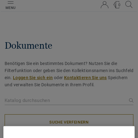
0
MENU
Dokumente
Benötigen Sie ein bestimmtes Dokument? Nutzen Sie die
Filterfunktion oder geben Sie den Kollektionsnamen ins Suchfeld
ein.
Loggen Sie sich ein
oder
Kontaktieren Sie uns
Speichern
und verwalten Sie Dokumente in Ihrem Profil.
SUCHE VERFEINERN