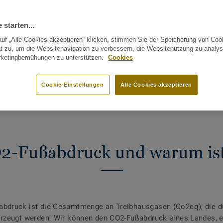
 starten...
uf „Alle Cookies akzeptieren“ klicken, stimmen Sie der Speicherung von Coo
t zu, um die Websitenavigation zu verbessern, die Websitenutzung zu analys
rketingbemühungen zu unterstützen.
Cookies
CHNEN
MACHEN SIE MIT BEI RESTART®
UMWELTAUSWIRKUNGE
T?
Cookie-Einstellungen
Alle Cookies akzeptieren
O2-Fußabdruck und warum ist 
abdruck ist die Gesamtmenge an Treibhausgasen (Co2eq), die d
erzeugt werden. Wir können den CO2-Fußabdruck eines Landes, 