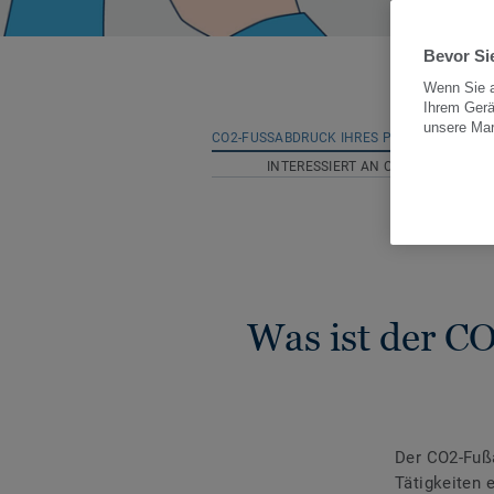
Bevor Sie
Wenn Sie a
Ihrem Gerä
unsere Ma
CO2-FUSSABDRUCK IHRES PROJEKTS BERE
INTERESSIERT AN CO2-NEUTRALITÄ
Was ist der C
Der CO2-Fuß
Tätigkeiten 