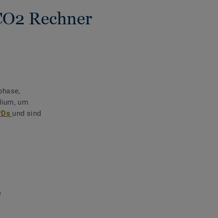
CO2 Rechner
phase,
adium, um
PDs
und sind
e