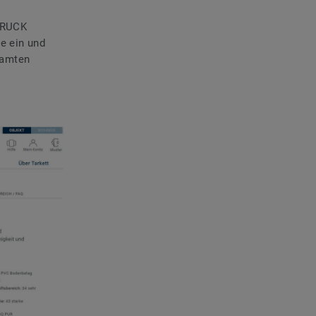
DRUCK
e ein und
samten