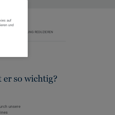
kies auf
ieren und
N DURCH RECYCLING REDUZIEREN
er so wichtig?
urch unsere
eines