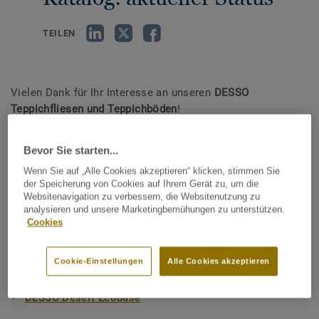
TEILEN
Vielen Dank für Ihr Interesse an unseren
DESSO
Teppichfliesen und Teppichböden
!
Seit dem Druck des Ihnen vorliegenden DESSO Foundation-
Bevor Sie starten...
Katalogs hat sich bei unserem Sortiment einiges getan –
hier eine kurze Übersicht über die neuesten Änderungen:
Wenn Sie auf „Alle Cookies akzeptieren“ klicken, stimmen Sie
der Speicherung von Cookies auf Ihrem Gerät zu, um die
Websitenavigation zu verbessern, die Websitenutzung zu
analysieren und unsere Marketingbemühungen zu unterstützen.
Cookies
Erneuerte Kollektionen:
Cookie-Einstellungen
Alle Cookies akzeptieren
DESSO Linon
DESSO Desert Ecobase