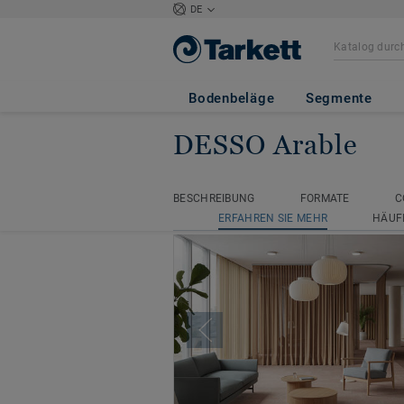
DE
Bodenbeläge
Segmente
DESSO Arable
Startseite
DESSO Teppichfliesen
BESCHREIBUNG
FORMATE
C
BESCHREIBUNG
FORMATE
C
ERFAHREN SIE MEHR
HÄUF
ERFAHREN SIE MEHR
HÄUF