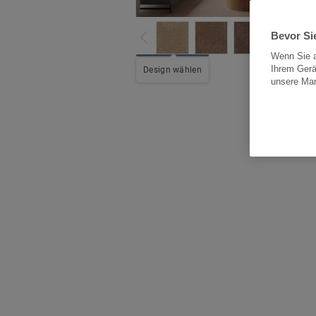
Bevor Sie
Wenn Sie a
Ihrem Gerä
Alle
Design wählen
unsere Ma