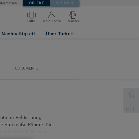
OBJEKT
WOHNEN
nformation
0
Muster
Hilfe
Mein Konto
Nachhaltigkeit
Über Tarkett
DOKUMENTE
DOKUMENTE
Wählen 
Wählen 
öhnter Felder bringt
n zeitgemäße Räume. Die
Palette aus 16 warmen,