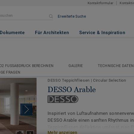
Kontaktformular
Kontakti
Erweiterte Suche
Dokumente
Für Architekten
Service & Inspiration
DESSO Arable
O2 FUSSABDRUCK BERECHNEN
GALERIE
TECHNISCHE DATEN
O2 FUSSABDRUCK BERECHNEN
GALERIE
TECHNISCHE DATEN
IGE FRAGEN
IGE FRAGEN
DESSO Teppichfliesen
|
Circular Selection
DESSO Arable
Inspiriert von Luftaufnahmen sonnenverw
DESSO Arable einen sanften Rhythmus i
Teppichfliesen Kollektion umfasst eine 
Mehr anzeigen