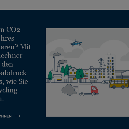
EcoBase – 100%
recycelbar, bis zu 91%
Fliese 500 x 500 mm
Loose-Lay
recycelte, biobasierte
Inhaltsstoffe
en CO2
EcoBase – 100%
recycelbar, bis zu 91%
Ihres
Fliese 500 x 500 mm
Loose-Lay
recycelte, biobasierte
Inhaltsstoffe
ieren? Mit
echner
EcoBase – 100%
recycelbar, bis zu 91%
e den
Fliese 500 x 500 mm
Loose-Lay
recycelte, biobasierte
Inhaltsstoffe
ßabdruck
, wie Sie
ycling
n.
CHNEN