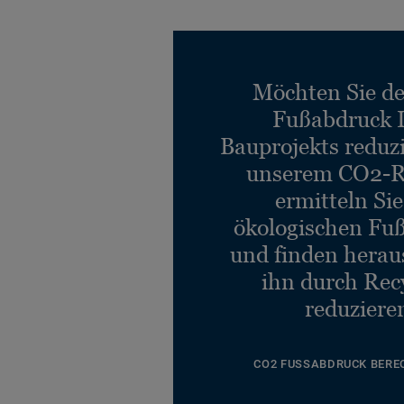
Arable AA86 9097
Art. 711342025
Möchten Sie d
Arable AA86 9106
Fußabdruck 
Art. 711342008
Bauprojekts reduz
unserem CO2-R
Arable AA86 9850
ermitteln Si
Art. 711342026
ökologischen Fu
und finden heraus
ihn durch Rec
reduziere
CO2 FUSSABDRUCK BERE