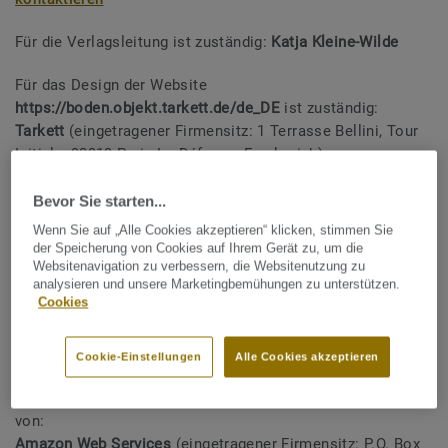
Für die Verlagsleitung ist zuständig:
Katja Kleine-Wilde
Für das Design der Website
https://boden.objekt.tarkett.de/de_DE
ist zuständig:
Tarkett
(eingetragener Firmensitz: 1 Terrasse Bellini, Tour
Initiale, 92919 Paris La Défense, Frankreich).
Digitas LBI
(eingetragener Firmensitz: 146 Brick Lane
Bevor Sie starten...
London E1 6RU UK.
Wenn Sie auf „Alle Cookies akzeptieren“ klicken, stimmen Sie
der Speicherung von Cookies auf Ihrem Gerät zu, um die
Die Website
https://boden.objekt.tarkett.de/de_DE
wurde
Websitenavigation zu verbessern, die Websitenutzung zu
analysieren und unsere Marketingbemühungen zu unterstützen.
entwickelt von:
Cookies
Theodo
(eingetragener Firmensitz: 48 Boulevard des
Batignolles, 75017 Paris, Frankreich)
Cookie-Einstellungen
Alle Cookies akzeptieren
Die Website
hhttps://boden.objekt.tarkett.de/de_DE
wird
auf einer Serverplattform betrieben, die bereitgestellt wird
von:
Amazon Web Services
(eingetragener Firmensitz: P.O. Box