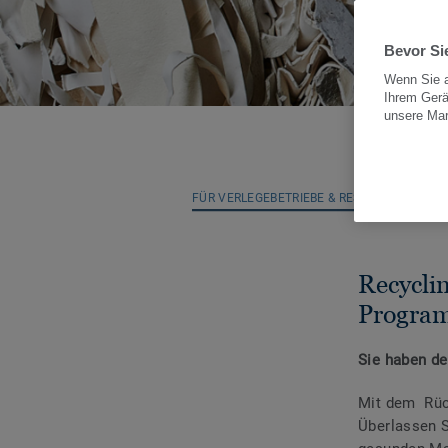
Bevor Sie
Wenn Sie a
Ihrem Gerä
unsere Ma
FÜR VERLEGEBETRIEBE & RESTART PARTNE
Recycli
Progra
Sie haben de
Mit dem Rüc
Überlassen S