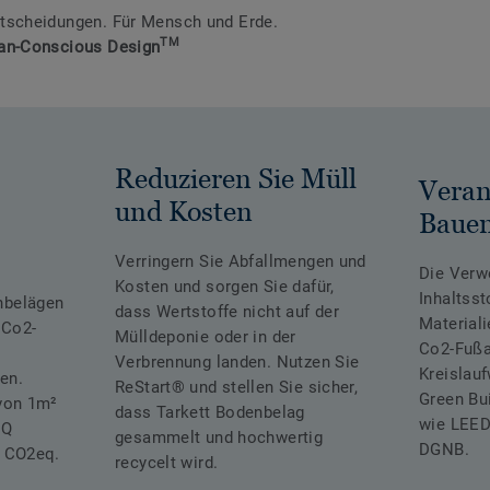
tscheidungen. Für Mensch und Erde.
TM
an-Conscious Design
Reduzieren Sie Müll
Veran
und Kosten
Baue
Verringern Sie Abfallmengen und
Die Verw
Kosten und sorgen Sie dafür,
Inhaltsst
nbelägen
dass Wertstoffe nicht auf der
Materiali
 Co2-
Mülldeponie oder in der
Co2-Fußa
Verbrennung landen. Nutzen Sie
Kreislauf
en.
ReStart® und stellen Sie sicher,
Green Bui
 von 1m²
dass Tarkett Bodenbelag
wie LEED
iQ
gesammelt und hochwertig
DGNB.
g CO2eq.
recycelt wird.