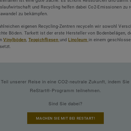
erialien ist eine gute Sache. Es schont Ressourcen und damit 
slaufwirtschaft und Recycling helfen dabei Co2-Emissionen zu 
mawandel zu bekämpfen.
ahlreichen eigenen Recycling-Zentren recyceln wir sowohl Versch
chte Böden.
Tarkett ist der erste Hersteller von Bodenbelägen, d
on
Vinylböden
,
Teppichfliesen
und
Linoleum
in einem geschloss
setzt.
Teil unserer Reise in eine CO2-neutrale Zukunft, indem Si
ReStart®-Programm teilnehmen.
Sind Sie dabei?
MACHEN SIE MIT BEI RESTART!