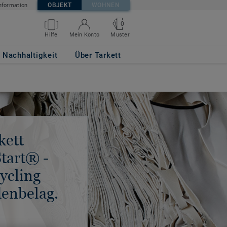
OBJEKT
WOHNEN
nformation
0
Hilfe
Mein Konto
Muster
Nachhaltigkeit
Über Tarkett
kett
tart® -
ycling
enbelag.