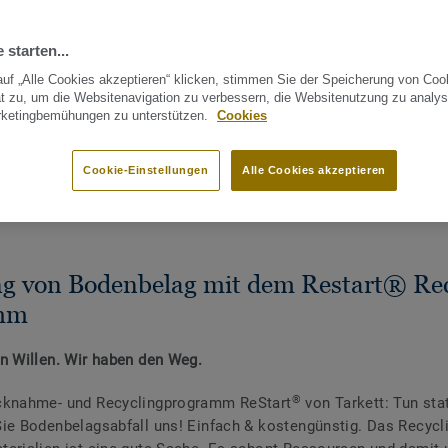
 starten...
uf „Alle Cookies akzeptieren“ klicken, stimmen Sie der Speicherung von Coo
t zu, um die Websitenavigation zu verbessern, die Websitenutzung zu analys
rketingbemühungen zu unterstützen.
Cookies
Cookie-Einstellungen
Alle Cookies akzeptieren
R
WEITERE ARTIKEL ZUM THEMA NACHHALTIGKEIT
ng von Bodenbelag mit dem Restart® Rec
mm
n Willen. Wir haben den Weg.
®
knahme- und Recyclingprogramm ReStart
von Tarkett: Tun sta
ie Bodenbelagsabfall uns! Einfach & kostengünstig.
Das Recycl