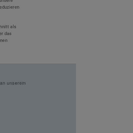
unsere
reduzieren
nitt als
er das
enen
e an unserem