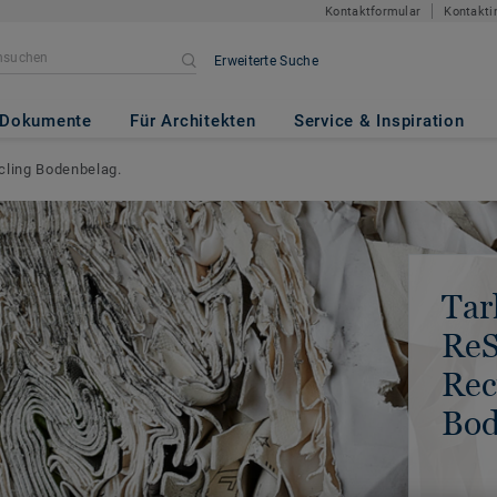
Kontaktformular
Kontakti
Erweiterte Suche
Dokumente
Für Architekten
Service & Inspiration
cling Bodenbelag.
Tar
ReS
Rec
Bod