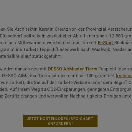
en Sie Architektin Kerstin Creutz von der Provinzial Versicheru
 Düsseldorf sollte kein zusätzlicher Abfall entstehen. 12.500 qm
en eines Mitbewerbers wurden über das Tarkett
ReStart
Rücknah
gramm ins Tarkett Teppichfliesenwerk nach Waalwijk, Niederla
aterialkreislauf zurückgeführt.
 wurden danach neu mit
DESSO AirMaster Tierra
Teppichfliesen v
. DESSO AiMaster Tierra ist eine der über 100 garantiert
kreisla
von Tarkett, die Sie auf der Tarkett-Website unter dem Begriff C
nden. Auf Ihrem Weg zu CO2-Einsparungen, geringeren Entsorgun
ng-Zertifizierungen und wertvollen Nachhaltigkeits-Erfolgen unte
JETZT KOSTENLOSES INFO-CHART
ANFORDERN!