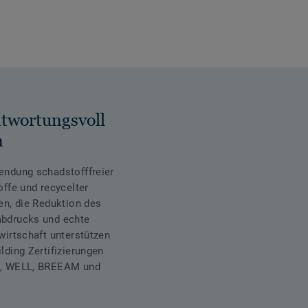
twortungsvoll
n
endung schadstofffreier
offe und recycelter
en, die Reduktion des
bdrucks und echte
wirtschaft unterstützen
lding Zertifizierungen
, WELL, BREEAM und