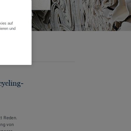
kies auf
ieren und
ycling-
tt Reden.
ing von