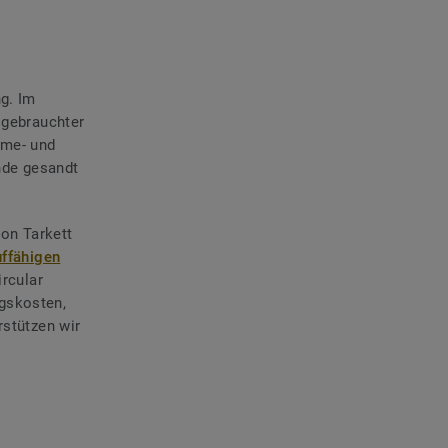
ng. Im
 gebrauchter
me- und
nde gesandt
on Tarkett
uffähigen
ircular
gskosten,
rstützen wir