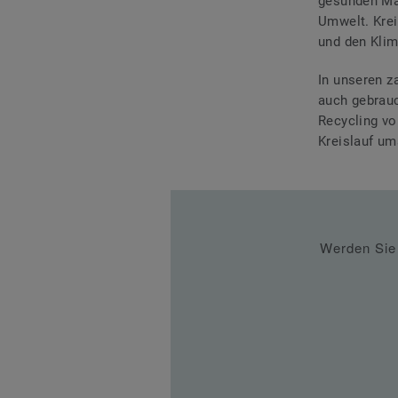
gesunden Mat
Umwelt. Krei
und den Kli
In unseren z
auch
gebrau
Recycling v
Kreislauf um
Werden Sie 