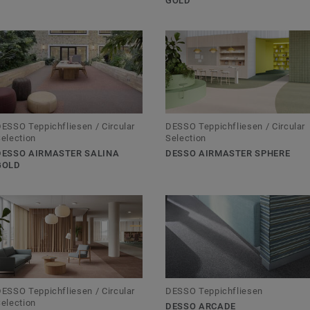
GOLD
hren. Dies führt zu
und dem
aster
sen, die den
nd für besseren
ESSO Teppichfliesen / Circular
DESSO Teppichfliesen / Circular
election
Selection
DESSO AIRMASTER SALINA
DESSO AIRMASTER SPHERE
GOLD
ESSO Teppichfliesen / Circular
DESSO Teppichfliesen
election
DESSO ARCADE