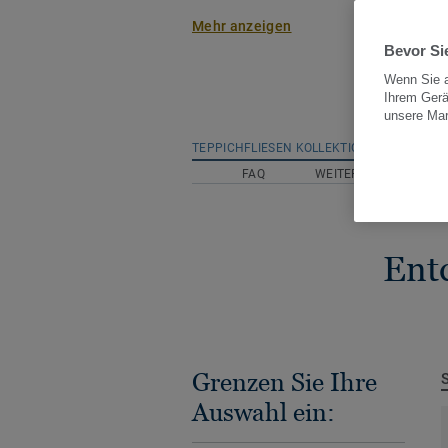
nachhaltiger Teppichfliesen für B
Mehr anzeigen
Zuge unserer Innovationsstrategie,
Bevor Sie
Schwerpunkte Kreativität, Funktion
Wenn Sie a
Cradle® (C2C)-Design stützt, biet
Ihrem Gerä
unsere Ma
Teppichfliesen an, die einen Beitr
TEPPICHFLIESEN KOLLEKTIONEN
T
Gesundheit und zu einem verbess
FAQ
WEITERE THEMEN
leisten.
Ent
Mit einer umfangreichen Auswahl
Farben lassen sich die selbstlieg
von DESSO perfekt mit anderen T
kombinieren. Dadurch ist es mögli
Grenzen Sie Ihre
angepasste und zugleich nachhalti
Auswahl ein:
unterschiedlichsten Nutzbereiche