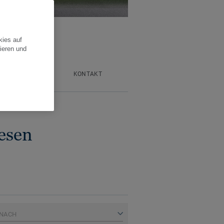
kies auf
ieren und
EGUNG & PFLEGE
KONTAKT
esen
 NACH