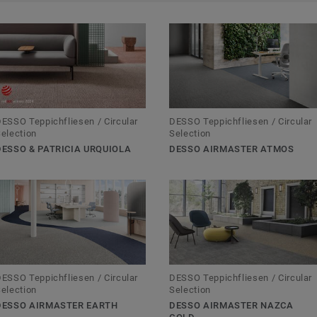
higer Teppichboden im
 sind modulare
 Vorteil.
nfliesen mit hoher
ESSO Teppichfliesen / Circular
DESSO Teppichfliesen / Circular
ßig zur Auswahl.
election
Selection
DESSO & PATRICIA URQUIOLA
DESSO AIRMASTER ATMOS
ulare und
worfen und
halten,
hkeiten.
ESSO Teppichfliesen / Circular
DESSO Teppichfliesen / Circular
en wir auf
election
Selection
sundheitsfördernden
DESSO AIRMASTER EARTH
DESSO AIRMASTER NAZCA