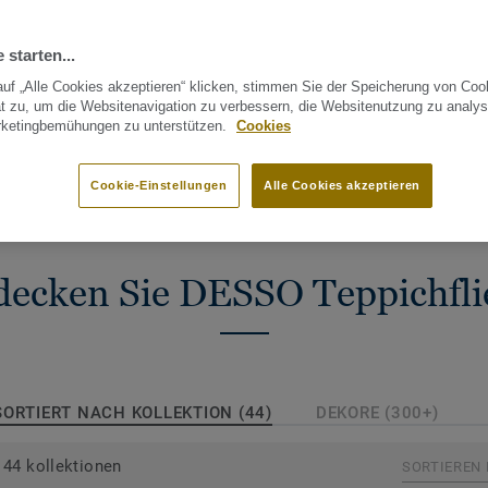
üro und Gewerbe. Im
 die sich auf die drei
 starten...
alität und Cradle to
uf „Alle Cookies akzeptieren“ klicken, stimmen Sie der Speicherung von Coo
en wir modulare
t zu, um die Websitenavigation zu verbessern, die Websitenutzung zu analys
rketingbemühungen zu unterstützen.
Cookies
ag zu mehr
ARKETT & BAUX
NACHHALTIGKEIT
REFERENZEN
VERL
erten Wohlbefinden
Cookie-Einstellungen
Alle Cookies akzeptieren
decken Sie DESSO Teppichfli
 an Dessins und
enden Teppichfliesen
arkett Bodenbelägen
ch, gestalterisch
SORTIERT NACH KOLLEKTION (44)
DEKORE (300+)
ge Konzepte für die
 eines Gebäudes zu
44 kollektionen
SORTIEREN