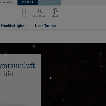
OBJEKT
WOHNEN
nformation
0
Hilfe
Mein Konto
Muster
Nachhaltigkeit
Über Tarkett
enraumluft
lität