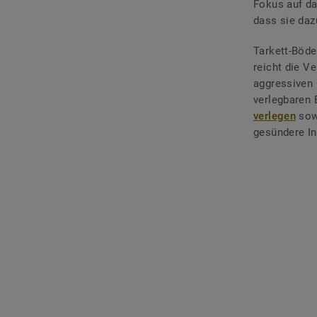
Fokus auf d
dass sie daz
Tarkett-Böde
reicht die V
aggressiven 
verlegbaren
verlegen
sow
gesündere I