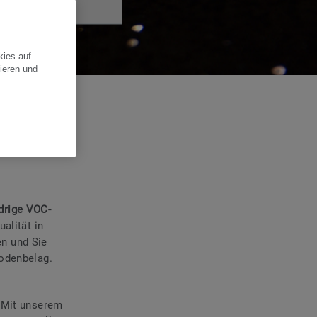
kies auf
ieren und
drige VOC-
alität in
n und Sie
Bodenbelag.
. Mit unserem