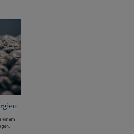
rgien
zu einem
agen.