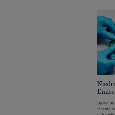
Niedr
Emiss
Da wir 90
Innenräum