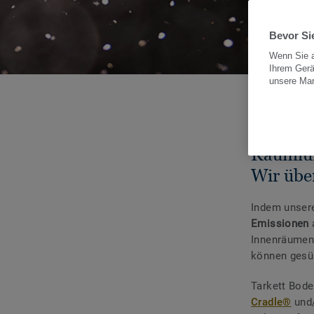
Bevor Sie
Wenn Sie a
Ihrem Gerä
unsere Ma
Wir erfü
Raumluf
Wir über
Indem unser
Emissionen
a
Innenräumen 
können gesün
Tarkett Bode
Cradle®
und/