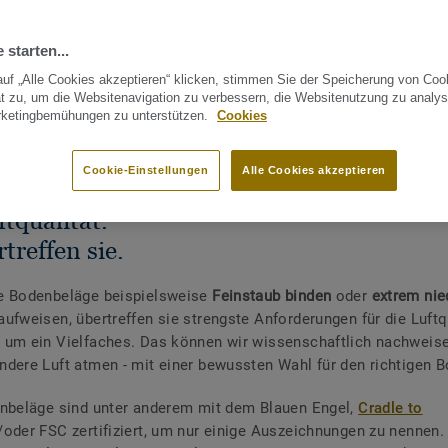
 starten...
uf „Alle Cookies akzeptieren“ klicken, stimmen Sie der Speicherung von Coo
t zu, um die Websitenavigation zu verbessern, die Websitenutzung zu analys
rketingbemühungen zu unterstützen.
Cookies
Cookie-Einstellungen
Alle Cookies akzeptieren
llen nicht nur die Standards für
tqualität.
treffen sie.
e Bodenbeläge beispielsweise
Feinstaub binden
oder
extrem nie
ufweisen, übertreffen sie strengste Anforderungen für die Luftqu
um ein Vielfaches. Das können wir wissenschaftlich nachweise
dere Luft atmen - mit einer bewussten Wahl für den richtigen 
nbeläge sind unter anderem mit dem Blauen Engel,
Cradle to
oder FSC zertifiziert, um nur einige Auszeichnungen zu nennen