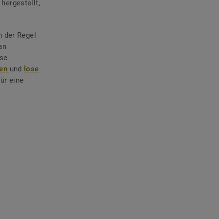
hergestellt,
n der Regel
an
ose
ken
und
lose
ür eine