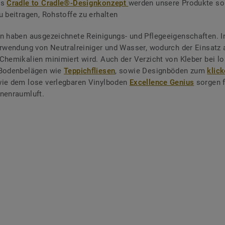
as
Cradle to Cradle®-Designkonzept
werden unsere Produkte so 
u beitragen, Rohstoffe zu erhalten
n haben ausgezeichnete Reinigungs- und Pflegeeigenschaften. I
erwendung von Neutralreiniger und Wasser, wodurch der Einsatz 
Chemikalien minimiert wird. Auch der Verzicht von Kleber bei l
 Bodenbelägen wie
Teppichfliesen
, sowie Designböden zum
klic
ie dem lose verlegbaren Vinylboden
Excellence Genius
sorgen f
nnenraumluft.