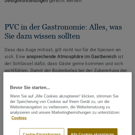
Designvorstellungen
gerecht werden.
PVC in der Gastronomie: Alles, was
Sie dazu wissen sollten
Dass das Auge mitisst, gilt nicht nur für die Speisen an
sich. Eine
ansprechende Atmosphäre im Gastbereich
ist
der Schlüssel dafür, dass Gäste gerne kommen und sich
wohlfühlen. Damit der Bodenbelag bei der Zubereitung der
Gerichte in der Restaurantküche nicht zum Hindernis wird,
gelten auch hier besondere Anforderungen.
Bevor Sie starten...
Wenn Sie auf „Alle Cookies akzeptieren“ klicken, stimmen Sie
Welche aktuellen Einrichtungsstile
der Speicherung von Cookies auf Ihrem Gerät zu, um die
Websitenavigation zu verbessern, die Websitenutzung zu
gibt es in der Gastronomie?
analysieren und unsere Marketingbemühungen zu unterstützen.
Cookies
Cookie-Einstellungen
Alle Cookies akzeptieren