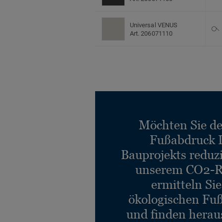
Universal VENUS
Art. 206071110
Möchten Sie d
Fußabdruck 
Bauprojekts reduz
unserem CO2-R
ermitteln Si
ökologischen Fu
und finden heraus