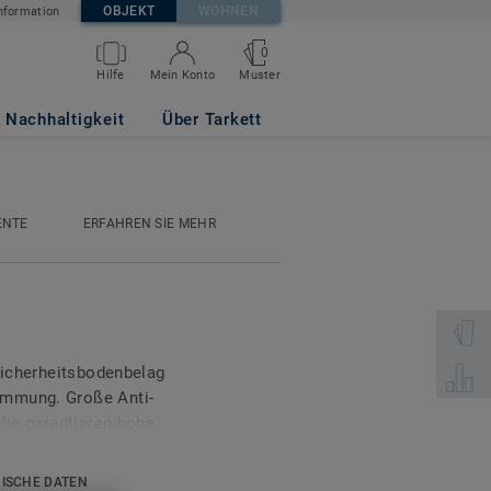
OBJEKT
WOHNEN
nformation
0
Muster
Hilfe
Mein Konto
Nachhaltigkeit
Über Tarkett
ENTE
ERFAHREN SIE MEHR
Wählen 
 Sicherheitsbodenbelag
Wählen 
emmung. Große Anti-
äche garantieren hohe
in vier Farben erhältlich
sible Einsatzorte wie
ISCHE DATEN