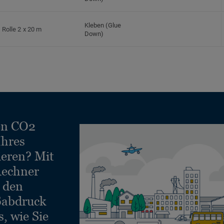
Kleben (Glue
Rolle 2 x 20 m
Down)
en CO2
Ihres
ieren? Mit
echner
e den
ßabdruck
, wie Sie