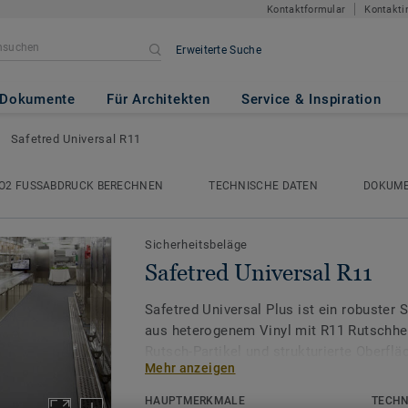
Kontaktformular
Kontakti
Erweiterte Suche
l R11
Dokumente
Für Architekten
Service & Inspiration
Safetred Universal R11
O2 FUSSABDRUCK BERECHNEN
TECHNISCHE DATEN
DOKUM
Sicherheitsbeläge
Safetred Universal R11
Safetred Universal Plus ist ein robuster
aus heterogenem Vinyl mit R11 Rutschh
Rutsch-Partikel und strukturierte Oberfl
Mehr anzeigen
Sicherheit. Der Sicherheitsbodenbelag ist 
und eignet sich ideal für feuchte und sen
HAUPTMERKMALE
TECHN