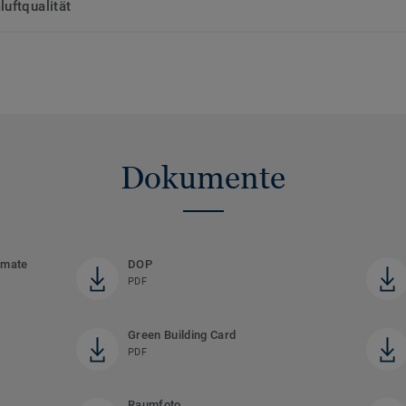
uftqualität
Dokumente
rmate
DOP
PDF
Green Building Card
PDF
Raumfoto