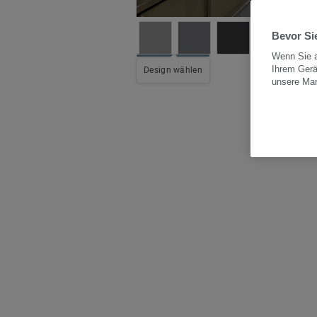
Bevor Sie
Wenn Sie a
Ihrem Gerä
All
Design wählen
unsere Ma