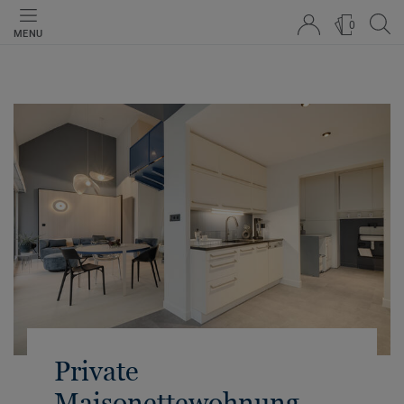
0
MENU
Private
Maisonettewohnung