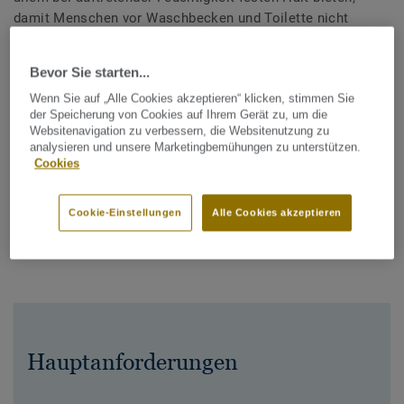
damit Menschen vor Waschbecken und Toilette nicht
ausrutschen. Zudem sollte der Bodenbelag und die
Verlegung wasserdicht sein. Ziehen Sie also eine
Bevor Sie starten...
Komplettlösung integrierter
Nassraumprodukte
mit
passenden Boden- und Wandbelägen in Betracht.
Wenn Sie auf „Alle Cookies akzeptieren“ klicken, stimmen Sie
der Speicherung von Cookies auf Ihrem Gerät zu, um die
Websitenavigation zu verbessern, die Websitenutzung zu
Gerne beraten wir Sie individuell, nehmen Sie mit
analysieren und unsere Marketingbemühungen zu unterstützen.
uns
Kontakt
auf.
Cookies
Erfahren Sie mehr über
Bodenbeläge in Büro und
Cookie-Einstellungen
Alle Cookies akzeptieren
Verwaltung
Hauptanforderungen