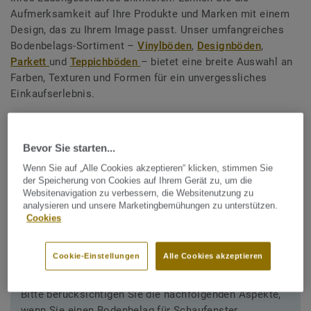
Aufmerksamkeit auf Ihre Produkte und Marken mit einem
Design, das zu Ihrem Image passt. Unser umfangreiches
Bodenbelags-Sortiment –
Vinylböden
,
Designböden
,
Parkett
und
Teppichböden
– bietet eine breite Auswahl an
Farben, Texturen und Formen für ein unvergessliches
Einkaufserlebnis.
Gerne beraten wir Sie individuell, nehmen Sie mit uns
Kontakt
auf.
Bevor Sie starten...
Wenn Sie auf „Alle Cookies akzeptieren“ klicken, stimmen Sie
der Speicherung von Cookies auf Ihrem Gerät zu, um die
Websitenavigation zu verbessern, die Websitenutzung zu
analysieren und unsere Marketingbemühungen zu unterstützen.
Cookies
Hauptanforderungen
Cookie-Einstellungen
Alle Cookies akzeptieren
Bitte berücksichtigen Sie die nachfolgenden Aspekte,
wenn Sie einen Bodenbelag für Schaufenster