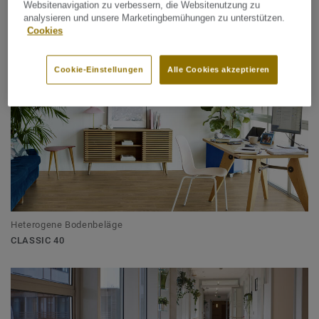
Schlafzimmer im Wohnbau
Websitenavigation zu verbessern, die Websitenutzung zu
analysieren und unsere Marketingbemühungen zu unterstützen.
Cookies
Cookie-Einstellungen
Alle Cookies akzeptieren
Heterogene Bodenbeläge
CLASSIC 40