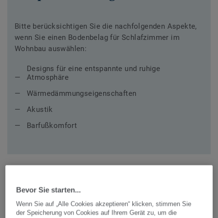
Bitte berücksichtigen Sie die nachfolgenden Aspekte,
wenn Sie einen Bodenbelag für Schlafzimmer im
Wohnbau auswählen:
Designs für eine entspannte und ruhige
Atmosphäre
Wärmedämmungseigenschaften
Akustik
Barfußkomfort
Bevor Sie starten...
Empfohlene Kollektionen für
Wenn Sie auf „Alle Cookies akzeptieren“ klicken, stimmen Sie
der Speicherung von Cookies auf Ihrem Gerät zu, um die