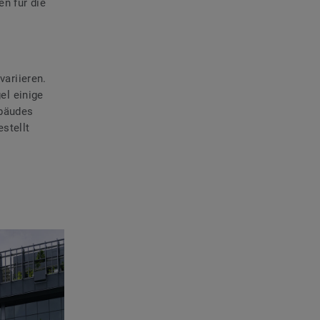
n für die
variieren.
el einige
ebäudes
stellt