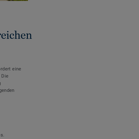
reichen
rdert eine
 Die
g
lgenden
us.