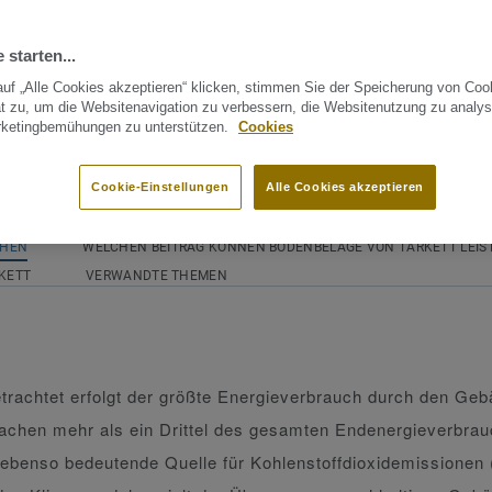
 starten...
uf „Alle Cookies akzeptieren“ klicken, stimmen Sie der Speicherung von Coo
t zu, um die Websitenavigation zu verbessern, die Websitenutzung zu analys
rketingbemühungen zu unterstützen.
Cookies
Cookie-Einstellungen
Alle Cookies akzeptieren
CHEN
WELCHEN BEITRAG KÖNNEN BODENBELÄGE VON TARKETT LEIS
RKETT
VERWANDTE THEMEN
etrachtet erfolgt der größte Energieverbrauch durch den Geb
chen mehr als ein Drittel des gesamten Endenergieverbrau
 ebenso bedeutende Quelle für Kohlenstoffdioxidemissionen