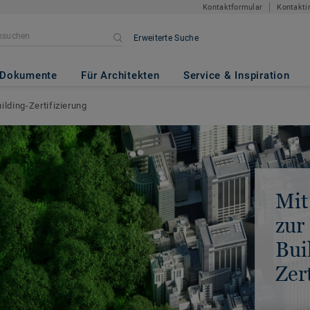
Kontaktformular
Kontakti
Erweiterte Suche
Dokumente
Für Architekten
Service & Inspiration
ilding-Zertifizierung
Mit
zur
Bui
Zer