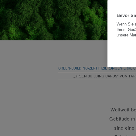
Bevor Sie
Wenn Sie a
Ihrem Gerä
unsere Ma
GREEN-BUILDING-ZERTIFIZIERUNGEN ERREI
„GREEN BUILDING CARDS“ VON TA
Weltweit b
Gebäude ma
sind eine