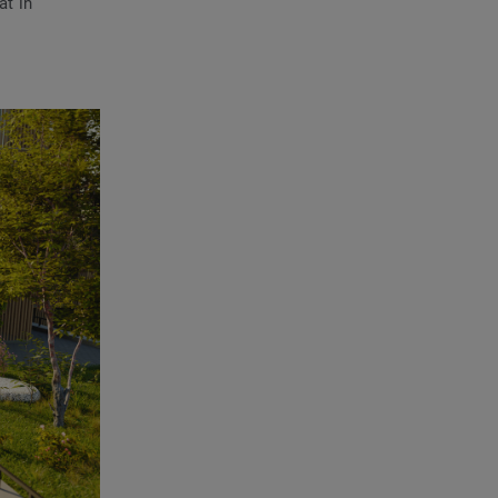
ät in