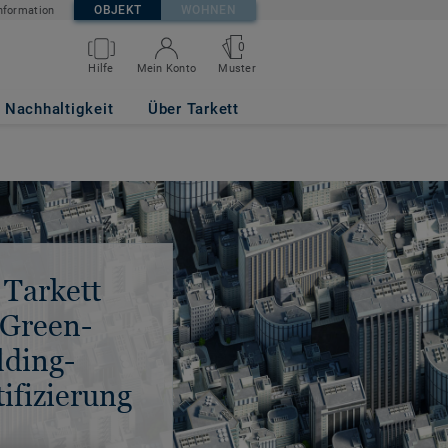
OBJEKT
WOHNEN
nformation
0
Hilfe
Mein Konto
Muster
Nachhaltigkeit
Über Tarkett
 Tarkett
 Green-
lding-
tifizierung