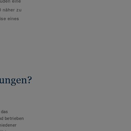
äuden eine
0 näher zu
ise eines
rungen?
 das
nd betrieben
hiedener