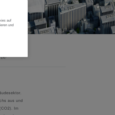
kies auf
ieren und
TEN?
äudesektor.
chs aus und
 (CO2). Im