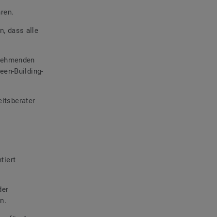
hren.
, dass alle
rnehmenden
een-Building-
itsberater
tiert
der
n.