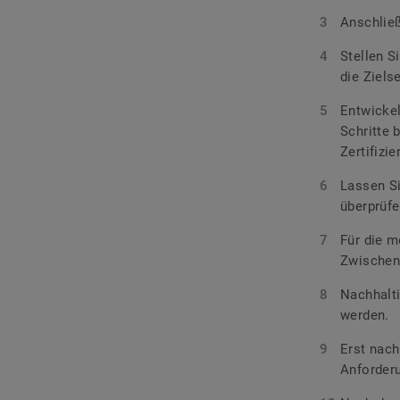
Anschließ
Stellen S
die Ziel
Entwickel
Schritte 
Zertifizi
Lassen Si
überprüfe
Für die m
Zwischenz
Nachhalt
werden.
Erst nach
Anforderu