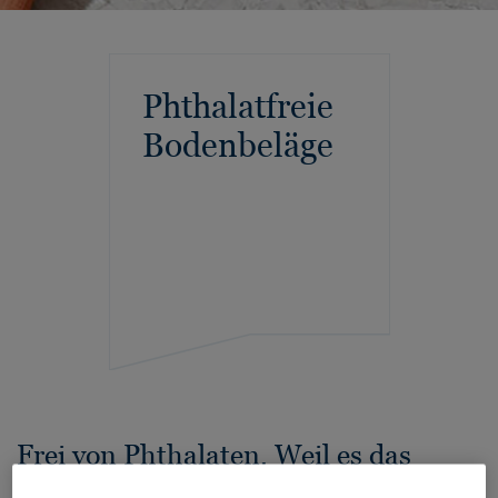
Phthalatfreie
Bodenbeläge
Frei von Phthalaten. Weil es das
Richtige ist.