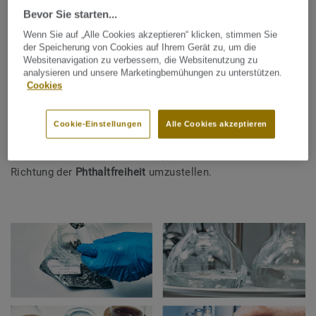
Bevor Sie starten...
Phthalate sind eine bestimmte Sorte von Weichmachern,
Wenn Sie auf „Alle Cookies akzeptieren“ klicken, stimmen Sie
ein Inhaltsstoff, der Materialien wie PVC so flexibel macht,
der Speicherung von Cookies auf Ihrem Gerät zu, um die
dass sie zu Produkten wie Bodenbelägen verarbeitet
Websitenavigation zu verbessern, die Websitenutzung zu
analysieren und unsere Marketingbemühungen zu unterstützen.
werden können. Während die Verwendung einiger Phthalate
Cookies
unumstritten ist, wird bei anderen eine
gesundheitsschädliche Wirkung vermutet. Obwohl dies
nicht zweifelsfrei bewiesen wurde und viele Phthalate
Cookie-Einstellungen
Alle Cookies akzeptieren
weiterhin legal auf dem Markt verfügbar sind, reichte
Tarkett bereits der Zweifel aus, um seine Produktion in die
Richtung der
Phthaltfreiheit
umzustellen.