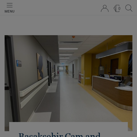
0
MENU
Başakşehir Çam and