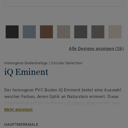
Alle Designs anzeigen (26)
Homogene Bodenbeläge
|
Circular Selection
iQ Eminent
Der homogene PVC Boden iQ Eminent bietet eine Auswahl
weicher Farben, deren Optik an Naturstein erinnert. Diese
sind farblich auf die Kollektion
iQ Granit
abgestimmt, was
Architekten und Planern zusätzliche Flexibilität bietet.
Mehr anzeigen
Zudem ist iQ Eminent
Reinraum geeignet
und gerade im
HAUPTMERKMALE