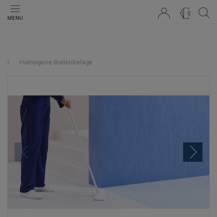
0
MENU
Homogene Bodenbeläge