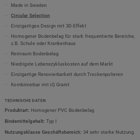
Krankenhaus, im Operationssaal und der Forschung gefragt,
Made in Sweden
wo es um den Einsatz in sensiblen Bereichen mit absoluter
Hygiene ankommt (medizinischer Bodenbelag). Die
Circular Selection
strapazierfähige Oberfläche ist pflegeleicht und beständig
Einzigartiges Design mit 3D-Effekt
gegenüber Chemikalien und Desinfektionsmitteln.
Homogener Bodenbelag für stark frequentierte Bereiche,
Weiterhin kann der Hygieneboden auch für Schulen
z.B. Schule oder Krankenhaus
verwendet werden.
Reinraum Bodenbelag
Dieser leistungsfähige PVC-Bodenbelag aus dem iQ-
Niedrigste Lebenszykluskosten auf dem Markt
Sortiment sorgt für extreme Langlebigkeit und
Widerstandsfähigkeit gegenüber Verschleiß, Flecken und
Einzigartige Renovierbarkeit durch Trockenpolieren
Abrieb in allen stark frequentierten Bereichen. Alle
iQ
Kombinierbar mit iQ Granit
Bodenbeläge
sind lebenslang einpflegefrei und renovierbar.
Die optische und technische Werterhaltung über die
gesamte Nutzungsdauer erfolgt durch einfaches
TECHNISCHE DATEN
Trockenpolieren.
Produktart:
Homogener PVC Bodenbelag
Wir engagieren uns für echte
Kreislaufwirtschaft
und
Bindemittelgehalt:
Typ I
betrachten den kompletten Produkt-Lebenszyklus. So
Nutzungsklasse Geschäftsbereich:
34 sehr starke Nutzung
besitzt iQ Eminent einen sehr niedrigen CO2-Fußabdruck,