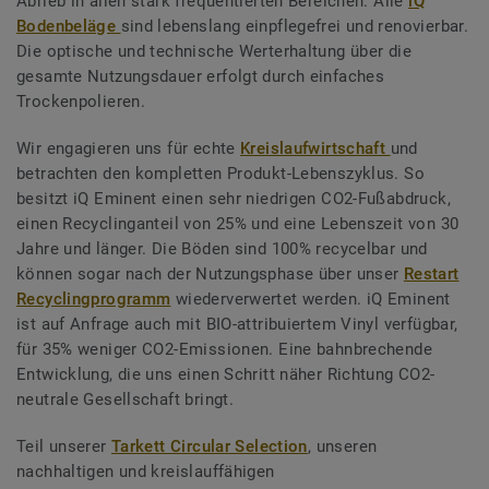
Abrieb in allen stark frequentierten Bereichen. Alle
iQ
Bodenbeläge
sind lebenslang einpflegefrei und renovierbar.
Die optische und technische Werterhaltung über die
gesamte Nutzungsdauer erfolgt durch einfaches
Trockenpolieren.
Wir engagieren uns für echte
Kreislaufwirtschaft
und
betrachten den kompletten Produkt-Lebenszyklus. So
besitzt iQ Eminent einen sehr niedrigen CO2-Fußabdruck,
einen Recyclinganteil von 25% und eine Lebenszeit von 30
Jahre und länger. Die Böden sind 100% recycelbar und
können sogar nach der Nutzungsphase über unser
Restart
Recyclingprogramm
wiederverwertet werden. iQ Eminent
ist auf Anfrage auch mit BIO-attribuiertem Vinyl verfügbar,
für 35% weniger CO2-Emissionen. Eine bahnbrechende
Entwicklung, die uns einen Schritt näher Richtung CO2-
neutrale Gesellschaft bringt.
Teil unserer
Tarkett Circular Selection
, unseren
nachhaltigen und kreislauffähigen