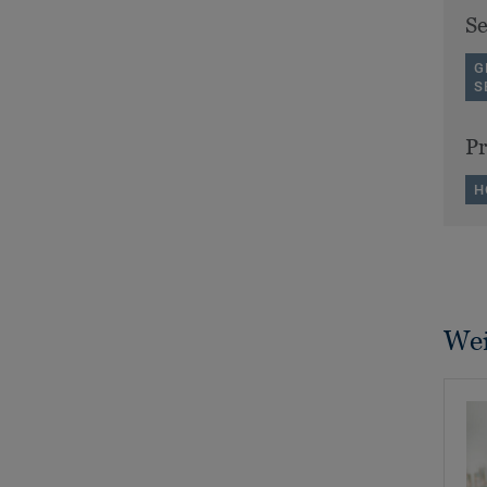
S
G
S
P
H
Wei