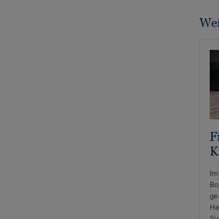
Wei
F
K
Im
Bo
ge
Ha
Si