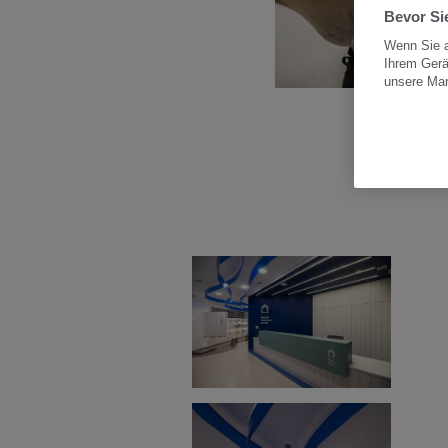
Bevor Sie
Wenn Sie a
Ihrem Gerä
unsere Ma
Bil