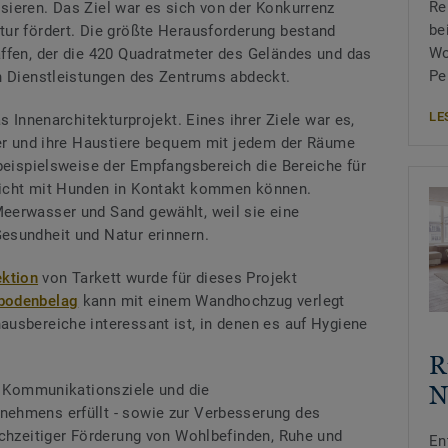
Re
ieren. Das Ziel war es sich von der Konkurrenz
be
ur fördert. Die größte Herausforderung bestand
Wo
ffen, der die 420 Quadratmeter des Geländes und das
Pe
n Dienstleistungen des Zentrums abdeckt.
LE
s Innenarchitekturprojekt. Eines ihrer Ziele war es,
zer und ihre Haustiere bequem mit jedem der Räume
 beispielsweise der Empfangsbereich die Bereiche für
nicht mit Hunden in Kontakt kommen können.
eerwasser und Sand gewählt, weil sie eine
esundheit und Natur erinnern.
ktion
von Tarkett wurde für dieses Projekt
bodenbelag
kann mit einem Wandhochzug verlegt
usbereiche interessant ist, in denen es auf Hygiene
R
N
ie Kommunikationsziele und die
ehmens erfüllt - sowie zur Verbesserung des
ichzeitiger Förderung von Wohlbefinden, Ruhe und
En