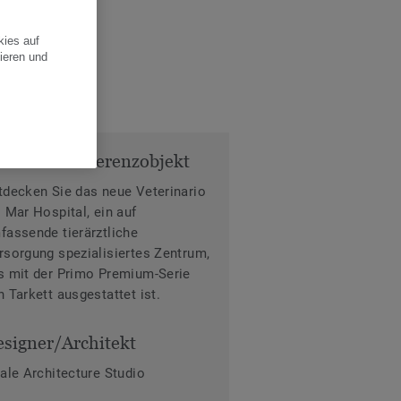
kies auf
ieren und
fos zum Referenzobjekt
tdecken Sie das neue Veterinario
l Mar Hospital, ein auf
fassende tierärztliche
rsorgung spezialisiertes Zentrum,
s mit der Primo Premium-Serie
n Tarkett ausgestattet ist.
signer/Architekt
tale Architecture Studio