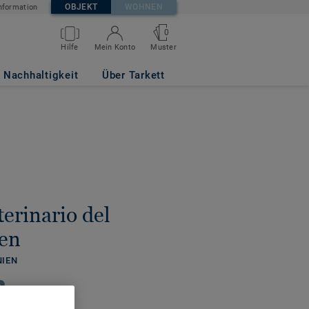
OBJEKT
WOHNEN
nformation
0
Hilfe
Mein Konto
Muster
Nachhaltigkeit
Über Tarkett
terinario del
ien
NIEN