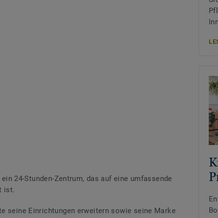
Pf
In
LE
K
P
st ein 24-Stunden-Zentrum, das auf eine umfassende
 ist.
En
Bo
te seine Einrichtungen erweitern sowie seine Marke