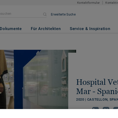
Kontaktformular
Kontakti
Erweiterte Suche
Dokumente
Für Architekten
Service & Inspiration
Hospital Ve
Mar - Span
2020 | CASTELLON, SPA
TEILEN