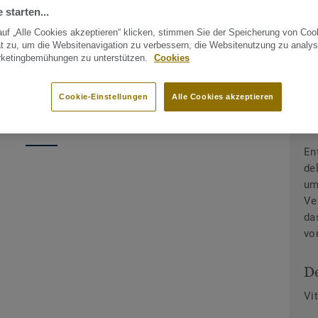
 starten...
uf „Alle Cookies akzeptieren“ klicken, stimmen Sie der Speicherung von Coo
t zu, um die Websitenavigation zu verbessern, die Websitenutzung zu analys
rketingbemühungen zu unterstützen.
Cookies
Cookie-Einstellungen
Alle Cookies akzeptieren
der-Galerie
In
En
de
um
Ve
da
vo
De
Vi