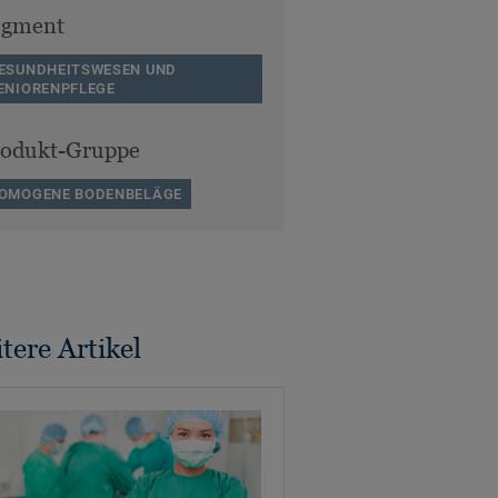
egment
ESUNDHEITSWESEN UND
ENIORENPFLEGE
rodukt-Gruppe
OMOGENE BODENBELÄGE
tere Artikel