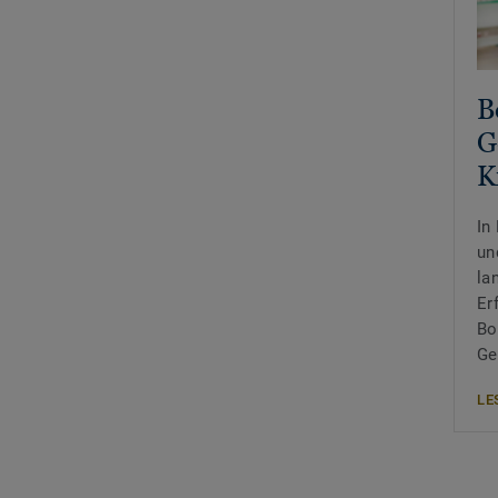
B
G
K
In
un
la
Er
Bo
Ge
LE