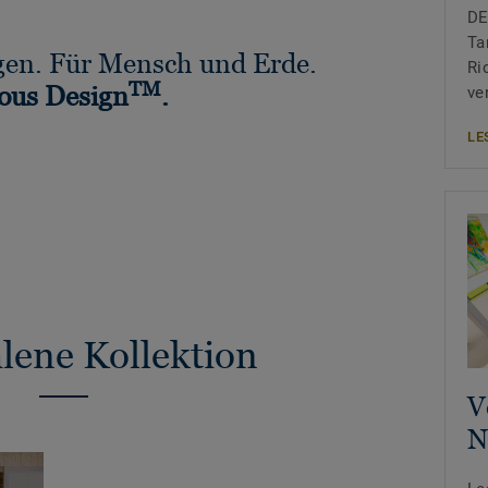
DE
Ta
en. Für Mensch und Erde.
Ri
TM
ous Design
.
ve
LE
ene Kollektion
V
N