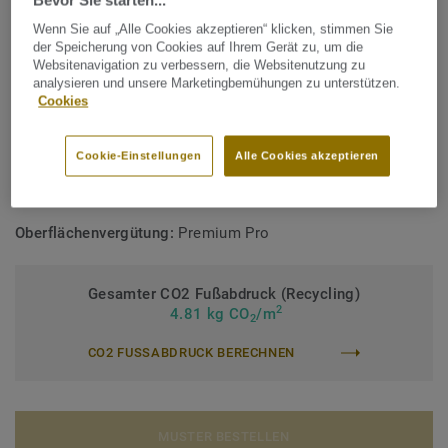
Lebenslang einpflegefrei
Wenn Sie auf „Alle Cookies akzeptieren“ klicken, stimmen Sie
der Speicherung von Cookies auf Ihrem Gerät zu, um die
TECHNISCHE DATEN
Websitenavigation zu verbessern, die Websitenutzung zu
analysieren und unsere Marketingbemühungen zu unterstützen.
Produktart:
Homogener PVC Bodenbelag
Cookies
Bindemittelgehalt:
Typ I
Cookie-Einstellungen
Alle Cookies akzeptieren
Nutzungsklasse Geschäftsbereich:
34 sehr starke Nutzung
Nutzungsklasse Industrie:
43 starke Nutzung
Oberflächenvergütung:
Premium Pro
Gesamter CO2 Fußabdruck (Recycling)
2
4.81 kg CO
/m
2
CO2 FUSSABDRUCK BERECHNEN
MUSTER BESTELLEN