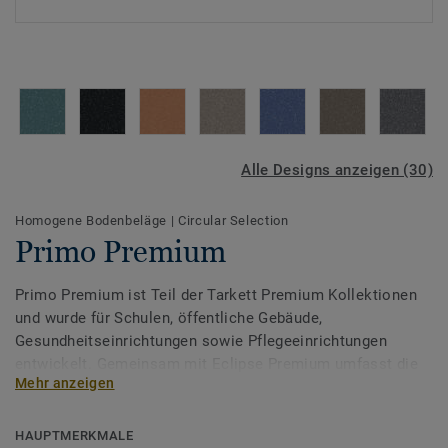
Alle Designs anzeigen (30)
Homogene Bodenbeläge
|
Circular Selection
Primo Premium
Primo Premium ist Teil der Tarkett Premium Kollektionen
und wurde für Schulen, öffentliche Gebäude,
Gesundheitseinrichtungen sowie Pflegeeinrichtungen
entwickelt. Gemeinsam mit Eclipse Premium umfasst die
Mehr anzeigen
Premium Range eine Farbpalette aus 86 Farben, die von
lebendigen, inspirierenden Nuancen bis zu ruhigen,
harmonischen Tönen reicht.
HAUPTMERKMALE