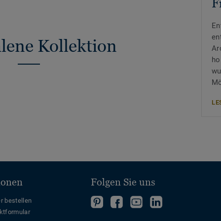
F
En
en
ene Kollektion
Ar
ho
wu
Mö
LE
ionen
Folgen Sie uns
r bestellen
Folgen
Folgen
Folge
Folgen
ktformular
Sie
Sie
uns
Sie