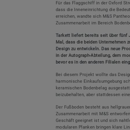
Für das Flaggschiff in der Oxford St
dass die Inneneinrichtung die Bedeu
erreichen, wandte sich M&S Pantheo
Zusammenarbeit im Bereich Bodenb
Tarkett liefert bereits seit über fün
Mal, dass die beiden Unternehmen 
Design zu entwickeln. Das neue Prod
in der Autograph-Abteilung, dem mod
bevor es in den anderen Filialen eing
Bei diesem Projekt wollte das Desi
harmonische Einkaufsumgebung scha
keramischen Bodenbelag ausgestattet
beizubehalten, aber stattdessen ein
Der Fußboden besteht aus hellgraue
Zusammenarbeit mit M&S entworfen w
Geschäft geeignet ist und sich naht
modularen Planken bringen klare Lin