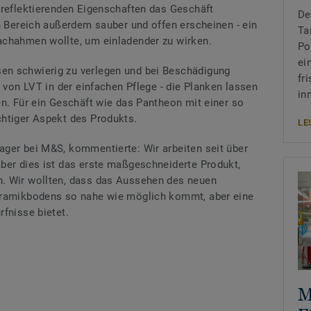
treflektierenden Eigenschaften das Geschäft
De
en Bereich außerdem sauber und offen erscheinen - ein
Ta
achahmen wollte, um einladender zu wirken.
Po
ei
en schwierig zu verlegen und bei Beschädigung
fr
l von LVT in der einfachen Pflege - die Planken lassen
in
en. Für ein Geschäft wie das Pantheon mit einer so
chtiger Aspekt des Produkts.
LE
ger bei M&S, kommentierte: Wir arbeiten seit über
ber dies ist das erste maßgeschneiderte Produkt,
. Wir wollten, dass das Aussehen des neuen
eramikbodens so nahe wie möglich kommt, aber eine
fnisse bietet.
M