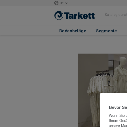
DE
Bodenbeläge
Segmente
Bevor Sie
Wenn Sie a
Ihrem Gerä
unsere Ma