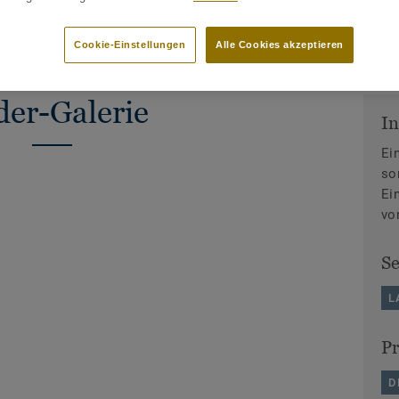
Cookie-Einstellungen
Alle Cookies akzeptieren
der-Galerie
In
Ei
so
Ei
vo
S
L
P
D