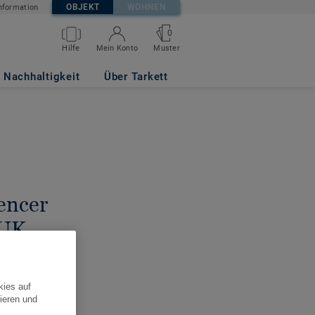
OBJEKT
WOHNEN
nformation
0
Hilfe
Mein Konto
Muster
Nachhaltigkeit
Über Tarkett
encer
 UK
BRITANNIEN
kies auf
ieren und