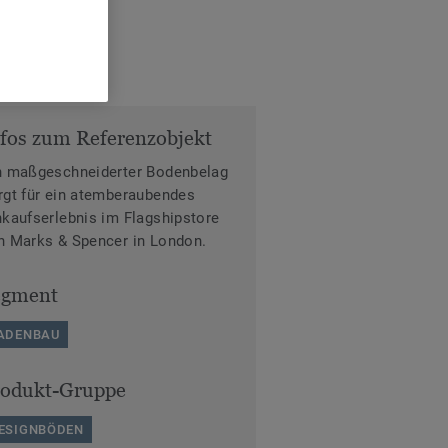
fos zum Referenzobjekt
n maßgeschneiderter Bodenbelag
rgt für ein atemberaubendes
nkaufserlebnis im Flagshipstore
n Marks & Spencer in London.
egment
ADENBAU
rodukt-Gruppe
ESIGNBÖDEN