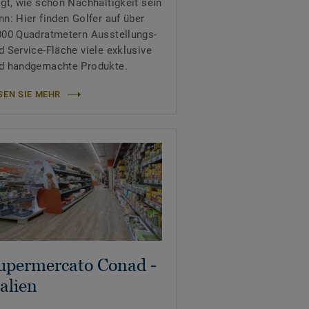
igt, wie schön Nachhaltigkeit sein
nn: Hier finden Golfer auf über
000 Quadratmetern Ausstellungs-
d Service-Fläche viele exklusive
d handgemachte Produkte.
SEN SIE MEHR
upermercato Conad -
talien