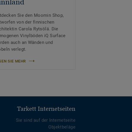
innland
tdecken Sie den Moomin Shop,
tworfen von der finnischen
chitektin Carola Rytsölä. Die
mogenen Vinylböden iQ Surface
rden auch an Wänden und
beln verlegt.
SEN SIE MEHR
Tarkett Internetseiten
Sie sind auf der Internetseite
Objektbeläge