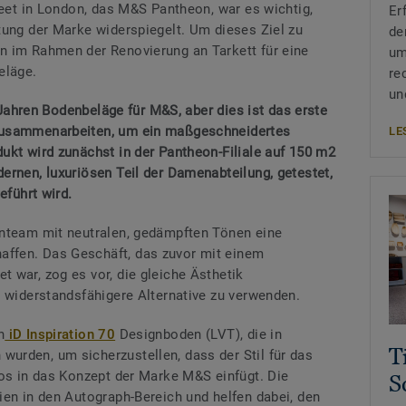
reet in London, das M&S Pantheon, war es wichtig,
Er
tung der Marke widerspiegelt. Um dieses Ziel zu
de
n im Rahmen der Renovierung an Tarkett für eine
um
eläge.
re
un
f Jahren Bodenbeläge für M&S, aber dies ist das erste
zusammenarbeiten, um ein maßgeschneidertes
LE
ukt wird zunächst in der Pantheon-Filiale auf 150 m2
ernen, luxuriösen Teil der Damenabteilung, getestet,
eführt wird.
gnteam mit neutralen, gedämpften Tönen eine
ffen. Das Geschäft, das zuvor mit einem
 war, zog es vor, die gleiche Ästhetik
e widerstandsfähigere Alternative zu verwenden.
n
iD Inspiration 70
Designboden (LVT), die in
T
urden, um sicherzustellen, dass der Stil für das
los in das Konzept der Marke M&S einfügt. Die
S
ien in den Autograph-Bereich und helfen dabei, den