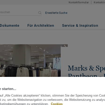
Kontaktformular
Kontakti
Erweiterte Suche
Dokumente
Für Architekten
Service & Inspiration
Marks & Sp
Pantheon -
2016 | LONDON, GROSS
 starten...
TEILEN
uf „Alle Cookies akzeptieren“ klicken, stimmen Sie der Speicherung von Coo
t zu, um die Websitenavigation zu verbessern, die Websitenutzung zu analys
rketingbemühungen zu unterstützen.
Cookies