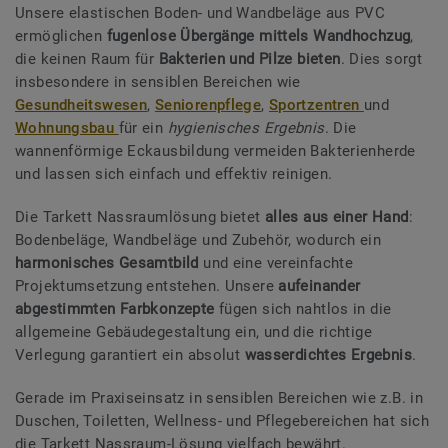
Unsere elastischen Boden- und Wandbeläge aus PVC
ermöglichen
fugenlose Übergänge mittels Wandhochzug
,
die keinen Raum für
Bakterien und Pilze bieten
. Dies sorgt
insbesondere in sensiblen Bereichen wie
Gesundheitswesen
,
Seniorenpflege
,
Sportzentren
und
Wohnungsbau
für ein
hygienisches Ergebnis
. Die
wannenförmige Eckausbildung vermeiden Bakterienherde
und lassen sich einfach und effektiv reinigen.
Die Tarkett Nassraumlösung bietet
alles aus einer Hand
:
Bodenbeläge, Wandbeläge und Zubehör, wodurch ein
harmonisches Gesamtbild
und eine vereinfachte
Projektumsetzung entstehen. Unsere
aufeinander
abgestimmten Farbkonzepte
fügen sich nahtlos in die
allgemeine Gebäudegestaltung ein, und die richtige
Verlegung garantiert ein absolut
wasserdichtes Ergebnis
.
Gerade im Praxiseinsatz in sensiblen Bereichen wie z.B. in
Duschen, Toiletten, Wellness- und Pflegebereichen hat sich
die Tarkett Nassraum-Lösung vielfach bewährt.