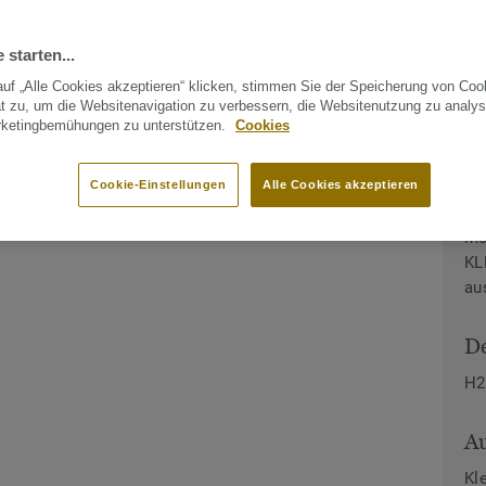
 starten...
der-Galerie
uf „Alle Cookies akzeptieren“ klicken, stimmen Sie der Speicherung von Coo
In
t zu, um die Websitenavigation zu verbessern, die Websitenutzung zu analys
rketingbemühungen zu unterstützen.
Cookies
Mi
„H
Un
Cookie-Einstellungen
Alle Cookies akzeptieren
ei
mo
KL
au
De
H2
A
Kl