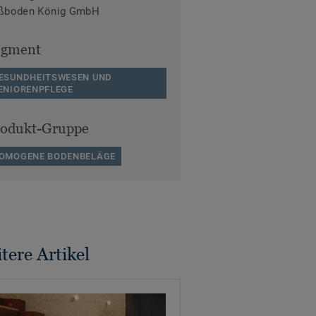
ßboden König GmbH
egment
ESUNDHEITSWESEN UND
ENIORENPFLEGE
rodukt-Gruppe
OMOGENE BODENBELÄGE
tere Artikel