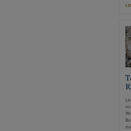
LE
T
R
Le
vo
Wi
Bo
zu