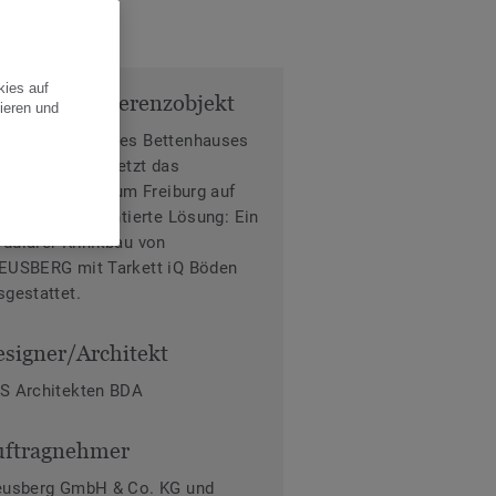
kies auf
fos zum Referenzobjekt
ieren und
t dem Neubau des Bettenhauses
aus Kußmaul“ setzt das
iversitätsklinikum Freiburg auf
ne zukunftsorientierte Lösung: Ein
dularer Klinikbau von
EUSBERG mit Tarkett iQ Böden
sgestattet.
signer/Architekt
S Architekten BDA
uftragnehmer
eusberg GmbH & Co. KG und