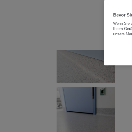
Bevor Sie
Bil
Wenn Sie a
Ihrem Gerä
unsere Ma