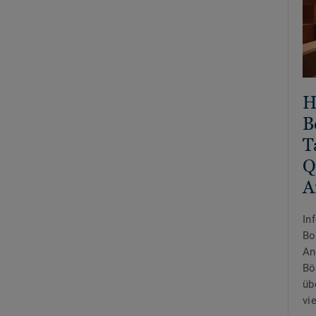
H
B
T
Q
A
In
Bo
An
Bö
üb
vi