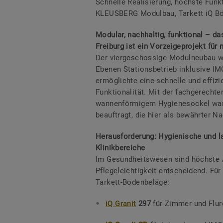
Schnelle Realisierung, höchste Funkt
KLEUSBERG Modulbau, Tarkett iQ Böd
Modular, nachhaltig, funktional – 
Freiburg ist ein Vorzeigeprojekt für
Der viergeschossige Modulneubau wur
Ebenen Stationsbetrieb inklusive I
ermöglichte eine schnelle und effi
Funktionalität.
Mit der fachgerechte
wannenförmigem Hygienesockel war
beauftragt, die hier als bewährter N
Herausforderung: Hygienische und l
Klinikbereiche
Im Gesundheitswesen sind höchste A
Pflegeleichtigkeit entscheidend. Fü
Tarkett-Bodenbeläge:
iQ Granit
297
für Zimmer und Flur