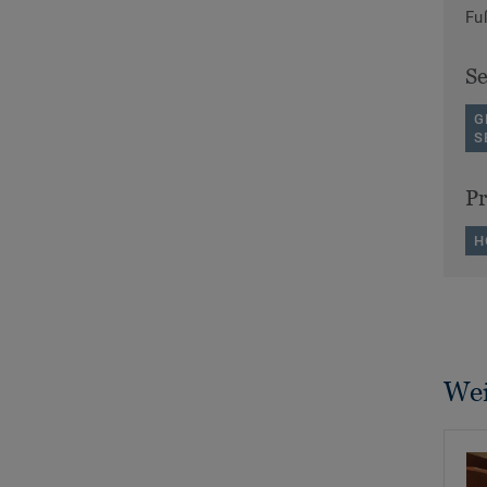
Fu
S
G
S
P
H
Wei