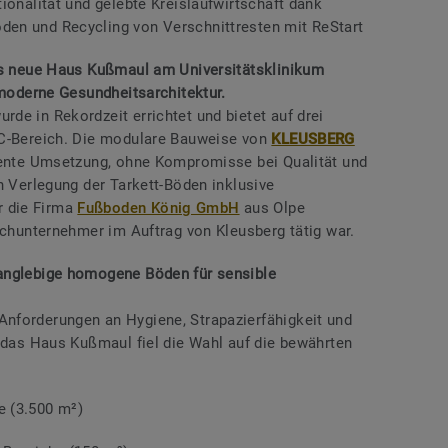
ionalität und gelebte Kreislaufwirtschaft dank
en und Recycling von Verschnittresten mit ReStart
das neue Haus Kußmaul am Universitätsklinikum
 moderne Gesundheitsarchitektur.
de in Rekordzeit errichtet und bietet auf drei
MC-Bereich. Die modulare Bauweise von
KLEUSBERG
ziente Umsetzung, ohne Kompromisse bei Qualität und
n Verlegung der Tarkett-Böden inklusive
 die Firma
Fußboden König GmbH
aus Olpe
achunternehmer im Auftrag von Kleusberg tätig war.
anglebige homogene Böden für sensible
nforderungen an Hygiene, Strapazierfähigkeit und
r das Haus Kußmaul fiel die Wahl auf die bewährten
e (3.500 m²)