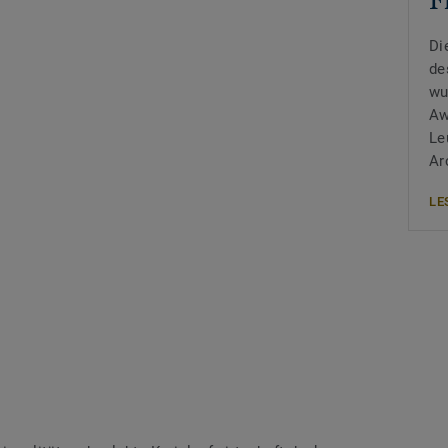
Di
de
wu
Aw
Le
Ar
LE