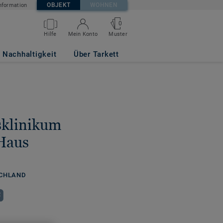
OBJEKT
WOHNEN
nformation
0
Hilfe
Mein Konto
Muster
Nachhaltigkeit
Über Tarkett
sklinikum
 Haus
SCHLAND