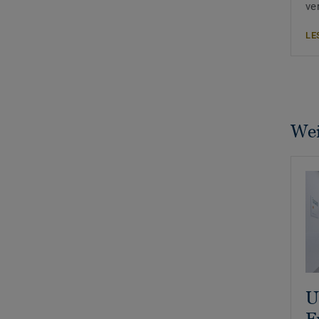
ve
LE
Wei
U
F