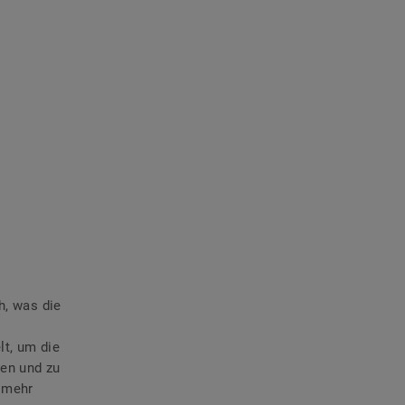
h, was die
lt, um die
nen und zu
e mehr