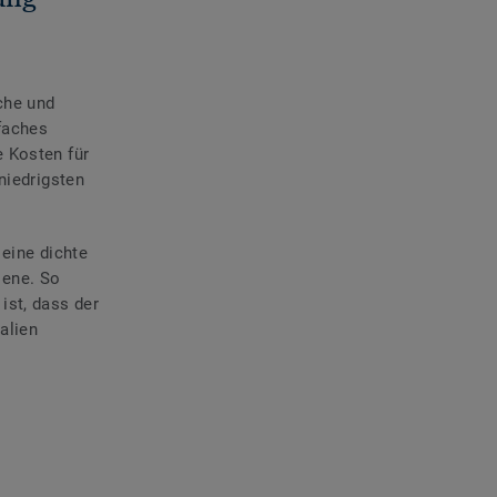
sche und
faches
e Kosten für
niedrigsten
 eine dichte
iene. So
ist, dass der
alien
.