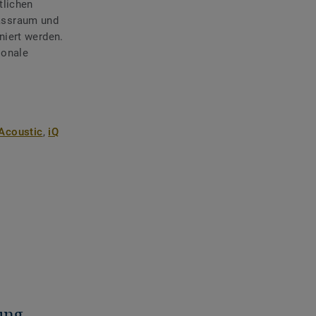
ntlichen
assraum und
niert werden.
ionale
 Acoustic
,
iQ
ung