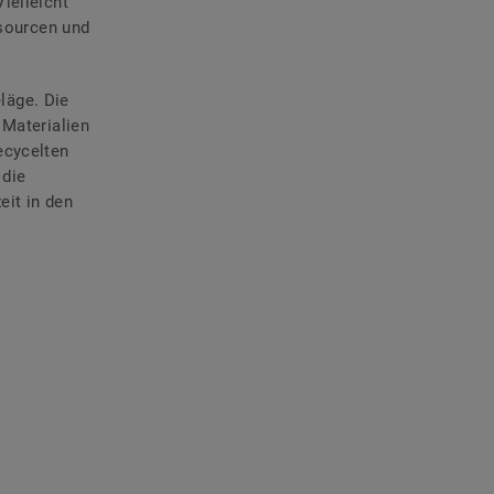
Vielleicht
ssourcen und
eläge
. Die
 Materialien
ecycelten
 die
eit in den