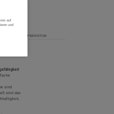
kies auf
ieren und
INFEKTIONSPRÄVENTION
gsfähigkeit
nfache
he sind
elt sind das
haltigkeit,