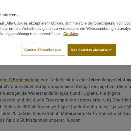
TEILEN
 starten...
uf „Alle Cookies akzeptieren“ klicken, stimmen Sie der Speicherung von Coo
t zu, um die Websitenavigation zu verbessern, die Websitenutzung zu analys
rketingbemühungen zu unterstützen.
Cookies
HHALTIGKEIT
HOMOGENITÄT IN NEUEM LICHT
VERLEGUNG
Cookie-Einstellungen
Alle Cookies akzeptieren
en iQ Bodenbeläge
von Tarkett bieten eine
lebenslange Leistun
eich
, ohne dabei Kompromisse beim Design einzugehen. Die ei
erausragende Widerstandsfähigkeit und Hygiene, niedrigste
kosten und die durch Trockenpolieren renovierbare iQ Oberfläc
. Mehr als 300 Millionen verlegte Quadratmeter in der ganzen W
 über 70 Jahren Innovation in Materialien, Performance und Nach
is für die Zufriedenheit unserer Kunden.