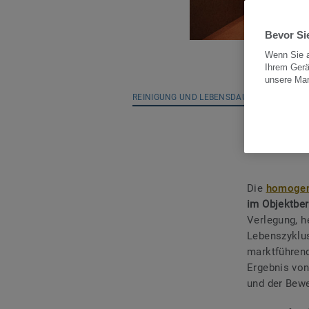
Bevor Sie
Wenn Sie a
Ihrem Gerä
unsere Ma
REINIGUNG UND LEBENSDAUER
NAC
Die
homogen
im Objektber
Verlegung, h
Lebenszyklus
marktführend
Ergebnis von
und der Bewe