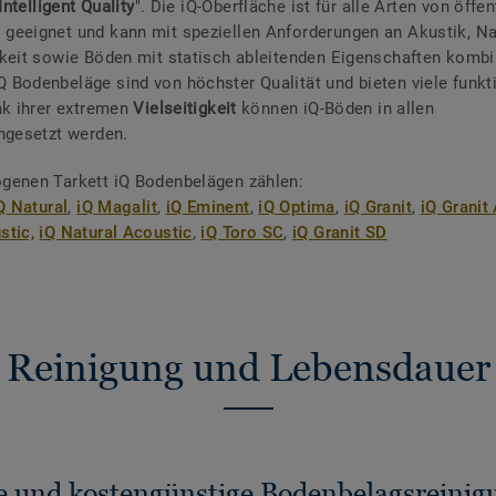
Intelligent Quality
". Die iQ-Oberfläche ist für alle Arten von öffe
geeignet und kann mit speziellen Anforderungen an Akustik, N
keit sowie Böden mit statisch ableitenden Eigenschaften kombi
Bodenbeläge sind von höchster Qualität und bieten viele funkt
nk ihrer extremen
Vielseitigkeit
können iQ-Böden in allen
ngesetzt werden.
genen Tarkett iQ Bodenbelägen zählen:
Q Natural
,
iQ Magalit
,
iQ Eminent
,
iQ Optima
,
iQ Granit
,
iQ Granit
stic,
iQ Natural Acoustic
,
iQ Toro SC
,
iQ Granit SD
Reinigung und Lebensdauer
e und kostengünstige Bodenbelagsreinig