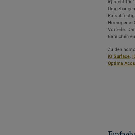
iQ steht für "
Umgebungen 
Rutschfestig
Homogene iQ 
Vorteile. Da
Bereichen ei
Zu den homo
iQ Surface
,
i
Optima Acou
Einfach