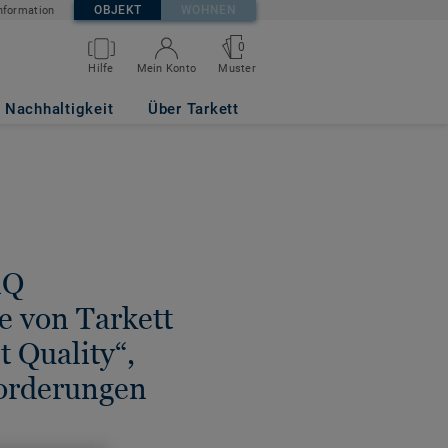
OBJEKT
WOHNEN
nformation
0
Hilfe
Mein Konto
Muster
Nachhaltigkeit
Über Tarkett
iQ
 von Tarkett
nt Quality“,
forderungen