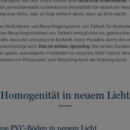
haltigkeit war dort schon immer eine
natürliche Arbeitsweise.
 die jahrhundertealte schwedische Sensibilität für natürliche Re
ung eine Rolle, oder es liegt einfach daran, dass es Sinn macht.
das
Rücknahme- und Recyclingprogramm von Tarkett für Bodenb
ichen Recyclingtechniken von Tarkett ermöglichen es, gebrauchte
den, dass die Leistung und Ästhetik eines Produkts durch den r
beeinträchtigt wird.
Das ist echtes Upcycling
. Um seinen Kunden
zu geben, ausrangierte Vinylböden zu recyceln, führt Tarkett derz
ändern ein Pilotprojekt zum Recycling nach der Nutzung durch.
Homogenität in neuem Licht
ne PVC-Böden in neuem Licht