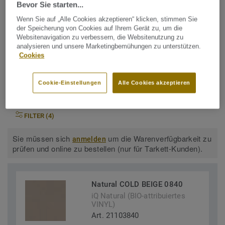
Bevor Sie starten...
Wenn Sie auf „Alle Cookies akzeptieren“ klicken, stimmen Sie
der Speicherung von Cookies auf Ihrem Gerät zu, um die
Websitenavigation zu verbessern, die Websitenutzung zu
analysieren und unsere Marketingbemühungen zu unterstützen.
iQ Natural (BIO-attribuiertes
Cookies
VINYL)
Cookie-Einstellungen
Alle Cookies akzeptieren
FILTER (4)
Sie müssen sich
um die Warenverfügbarkeit zu
anmelden
prüfen und online zu bestellen (nur für Tarkett-Kunden).
Natural COLD BEIGE 0840
iQ Natural (BIO-attribuiertes
VINYL)
Art. 21103840