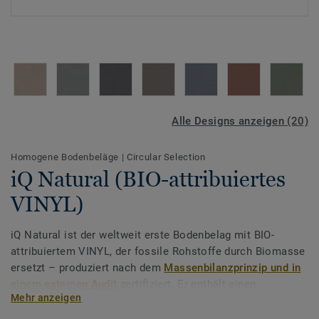
Alle Designs anzeigen (20)
Homogene Bodenbeläge
|
Circular Selection
iQ Natural (BIO-attribuiertes
VINYL)
iQ Natural ist der weltweit erste Bodenbelag mit BIO-
attribuiertem VINYL, der fossile Rohstoffe durch Biomasse
ersetzt – produziert nach dem
Massenbilanzprinzip und in
einem externen Audit
zertifiziert. Er enthält einen
Mehr anzeigen
natürlichen, phthalatfreien Weichmacher auf der Basis
pflanzlicher, erneuerbarer Ressourcen.