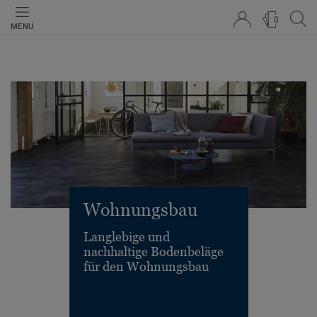
0
MENU
Wohnungsbau
Langlebige und
nachhaltige Bodenbeläge
für den Wohnungsbau