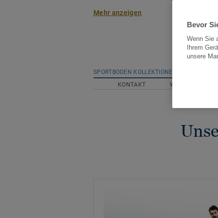
fließen unser Know-how und unser
Mehr anzeigen
damit jedes Projekt ein Erfolg wi
Bevor Sie
erfüllen die höchsten Standards 
Wenn Sie a
sorgen für den optimalen Schutz 
Ihrem Gerä
unsere Ma
Leistung des Sportlers bei gleichz
SPORTBODEN KOLLEKTIONEN
EXPE
Langlebigkeit und reduzierten Pfl
KONTAKT
WEITERE THEME
noch nie so schön wie mit unsere
Farben und Mustern.
Unse