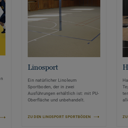
Linosport
H
en
Ein natürlicher Linoleum
Ha
Sportboden, der in zwei
Te
Ausführungen erhältlich ist: mit PU-
te
Oberfläche und unbehandelt.
al
ZU DEN LINOSPORT SPORTBÖDEN
ZU