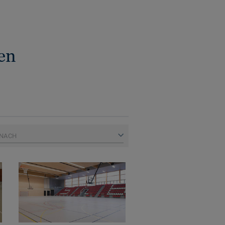
en
 NACH