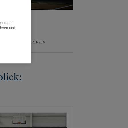
kies auf
ieren und
GKEIT
REFERENZEN
lick: