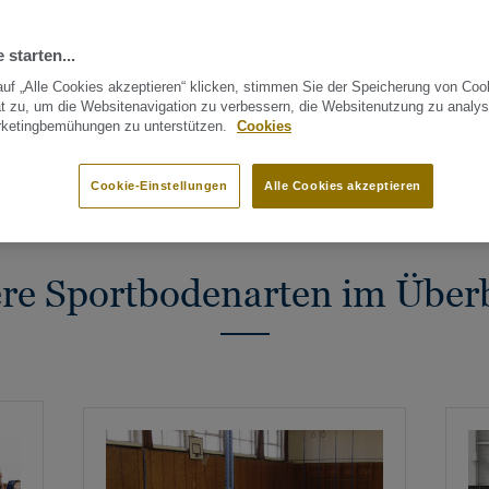
 Fachwissen ein,
rd. Unsere Böden
 starten...
unserer Branche und
uf „Alle Cookies akzeptieren“ klicken, stimmen Sie der Speicherung von Coo
und eine bessere
t zu, um die Websitenavigation zu verbessern, die Websitenutzung zu analys
rketingbemühungen zu unterstützen.
Cookies
eitig extremer
RTISE & BÖDEN
FITNESSSTUDIO
NORMEN
NACHHALTI
egekosten. Siegen war
Cookie-Einstellungen
Alle Cookies akzeptieren
N
r großen Auswahl an
re Sportbodenarten im Überb