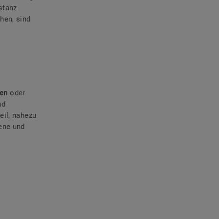
stanz
hen, sind
den
oder
nd
eil, nahezu
ene und