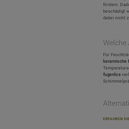
fördern. Dad
beschädigt w
dabei nicht 
Welche 
Für Feuchtr
keramische 
Temperatursc
fugenlos
ver
Schimmelprä
Alternat
ERFAHREN SI