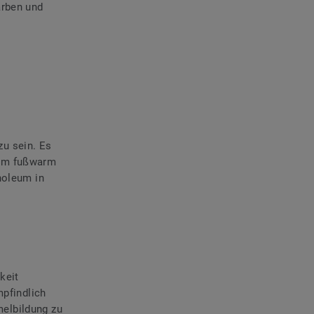
arben und
u sein. Es
ehm fußwarm
noleum in
keit
mpfindlich
elbildung zu