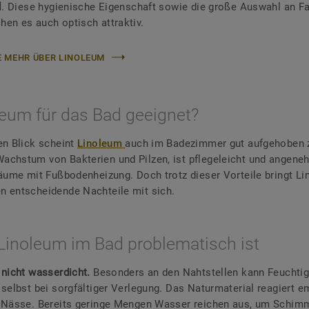
l
. Diese hygienische Eigenschaft sowie die große Auswahl an F
en es auch optisch attraktiv.
E MEHR ÜBER LINOLEUM
leum für das Bad geeignet?
en Blick scheint
Linoleum
auch im Badezimmer gut aufgehoben z
achstum von Bakterien und Pilzen, ist pflegeleicht und angen
Räume mit Fußbodenheizung. Doch trotz dieser Vorteile bringt Li
 entscheidende Nachteile mit sich.
inoleum im Bad problematisch ist
 nicht wasserdicht.
Besonders an den Nahtstellen kann Feuchtig
 selbst bei sorgfältiger Verlegung. Das Naturmaterial reagiert e
 Nässe. Bereits geringe Mengen Wasser reichen aus, um Schimm