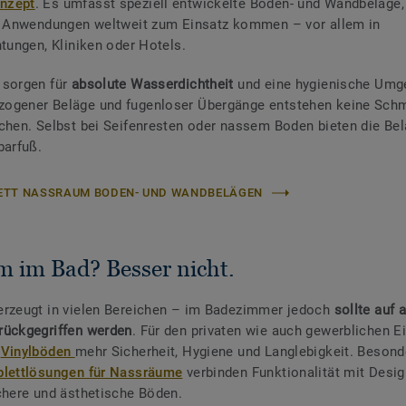
nzept
. Es umfasst speziell entwickelte Boden- und Wandbeläge, 
n Anwendungen weltweit zum Einsatz kommen – vor allem in
htungen, Kliniken oder Hotels.
 sorgen für
absolute Wasserdichtheit
und eine hygienische Umg
ogener Beläge und fugenloser Übergänge entstehen keine Schm
chen. Selbst bei Seifenresten oder nassem Boden bieten die Be
barfuß.
KETT NASSRAUM BODEN- UND WANDBELÄGEN
m im Bad? Besser nicht.
erzeugt in vielen Bereichen – im Badezimmer jedoch
sollte auf 
rückgegriffen werden
. Für den privaten wie auch gewerblichen E
e
Vinylböden
mehr Sicherheit, Hygiene und Langlebigkeit. Besond
lettlösungen für Nassräume
verbinden Funktionalität mit Desig
chere und ästhetische Böden.