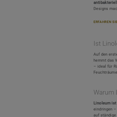
antibakteriel
Designs mach
ERFAHREN SI
Ist Lino
Auf den erst
hemmt das W
– ideal für 
Feuchträumen
Warum L
Linoleum ist
eindringen –
auf ständige