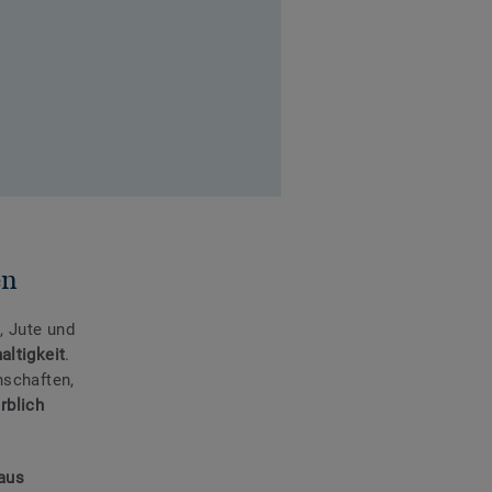
en
, Jute und
altigkeit
.
nschaften,
rblich
aus