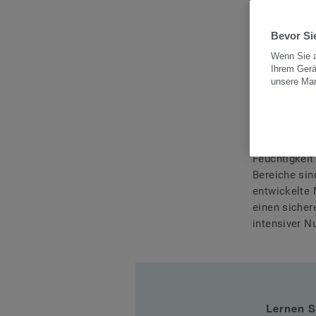
Bevor Sie
Bodenbeläge
Wenn Sie a
standhalten.
Ihrem Gerä
oder Waschbe
unsere Ma
beliebtes Na
Nassräumen 
Der Grund:
L
Feuchtigkeit
Bereiche si
entwickelte 
einen sicher
intensiver N
Lernen S