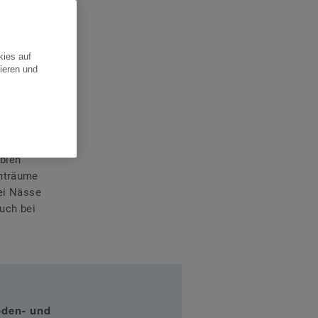
erungen
kies auf
 Badewanne
ieren und
zwar ein
n
nn
iblen
chträume
bei Nässe
auch bei
oden- und