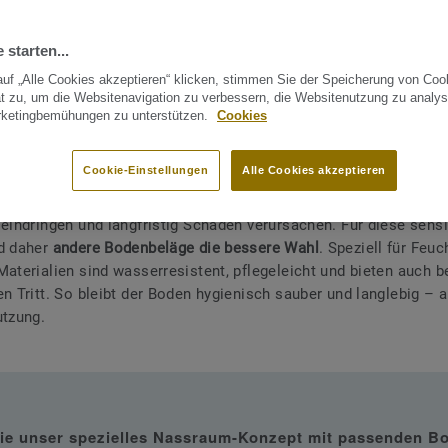
 starten...
 in Feuchträumen wie Badezimmern müssen
besonderen Anford
uf „Alle Cookies akzeptieren“ klicken, stimmen Sie der Speicherung von Coo
 Hohe Luftfeuchtigkeit ist dort alltäglich, und rund um Dusche,
t zu, um die Websitenavigation zu verbessern, die Websitenutzung zu analys
cken gelangt regelmäßig Wasser auf den Boden. Linoleum ist 
rketingbemühungen zu unterstützen.
Cookies
turmaterial mit vielen positiven Eigenschaften, für den Einsatz i
jedoch nur eingeschränkt geeignet.
Cookie-Einstellungen
Alle Cookies akzeptieren
inoleum ist nicht wasserdicht
. Besonders an den Nahtstellen ka
 eindringen und langfristig Schäden verursachen. Für diese sens
nd daher
andere Bodenbeläge die bessere Wahl
. Speziell für Feu
Materialien sind wasserresistent, pflegeleicht und bieten auch 
en Tritt. So bleibt der Boden hygienisch sauber und langlebig – 
utzung.
ie unser spezielles Nassraum-Konzept mit passenden B