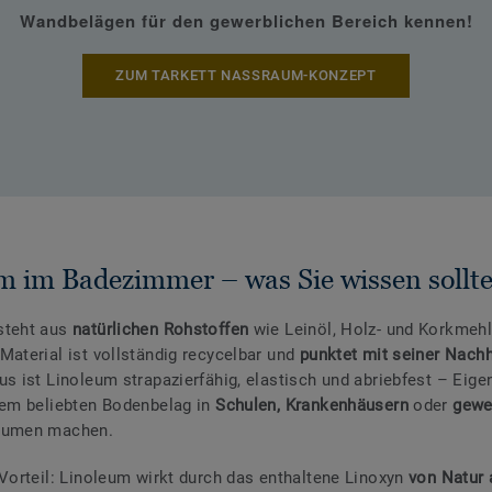
Wandbelägen für den gewerblichen Bereich kennen!
ZUM TARKETT NASSRAUM-KONZEPT
m im Badezimmer – was Sie wissen sollt
steht aus
natürlichen Rohstoffen
wie Leinöl, Holz- und Korkmehl
Material ist vollständig recycelbar und
punktet mit seiner Nachh
us ist Linoleum strapazierfähig, elastisch und abriebfest – Eige
nem beliebten Bodenbelag in
Schulen, Krankenhäusern
oder
gewe
äumen machen.
 Vorteil: Linoleum wirkt durch das enthaltene Linoxyn
von Natur 