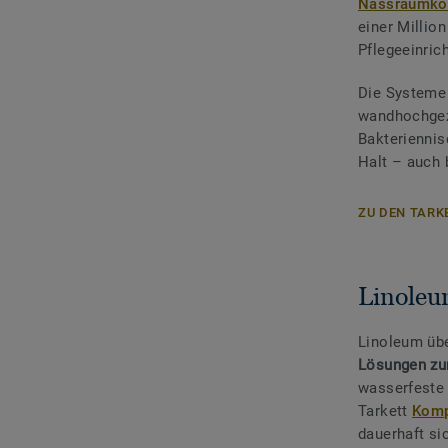
Nassraumko
einer Millio
Pflegeeinric
Die Systeme
wandhochgez
Bakteriennis
Halt – auch 
ZU DEN TAR
Linoleu
Linoleum üb
Lösungen zu
wasserfest
Tarkett
Komp
dauerhaft si