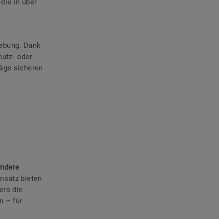
die in über
ebung. Dank
utz- oder
läge sicheren
andere
insatz bieten
ers die
n – für