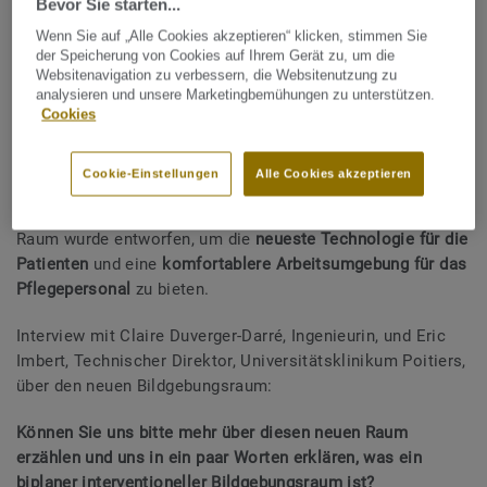
Bevor Sie starten...
Wenn Sie auf „Alle Cookies akzeptieren“ klicken, stimmen Sie
der Speicherung von Cookies auf Ihrem Gerät zu, um die
Websitenavigation zu verbessern, die Websitenutzung zu
analysieren und unsere Marketingbemühungen zu unterstützen.
Cookies
Tarkett lieferte die Boden- und Wandbeläge für den neuen
Cookie-Einstellungen
Alle Cookies akzeptieren
biplanen Raum für interventionelle Bildgebung im
Universitätsklinikum Poitiers. Dieser neue, hochmoderne
Raum wurde entworfen, um die
neueste Technologie für die
Patienten
und eine
komfortablere Arbeitsumgebung für das
Pflegepersonal
zu bieten.
Interview mit Claire Duverger-Darré, Ingenieurin, und Eric
Imbert, Technischer Direktor, Universitätsklinikum Poitiers,
über den neuen Bildgebungsraum:
Können Sie uns bitte mehr über diesen neuen Raum
erzählen und uns in ein paar Worten erklären, was ein
biplaner interventioneller Bildgebungsraum ist?