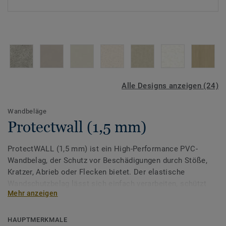
Alle Designs anzeigen (24)
Wandbeläge
Protectwall (1,5 mm)
ProtectWALL (1,5 mm) ist ein High-Performance PVC-
Wandbelag, der Schutz vor Beschädigungen durch Stöße,
Kratzer, Abrieb oder Flecken bietet. Der elastische
Wandschutzbelag lässt sich einfach verarbeiten, schützt
Mehr anzeigen
vor Wandschäden und trägt so zur Senkung von Reparatur-
und Reinigungskosten bei.
HAUPTMERKMALE