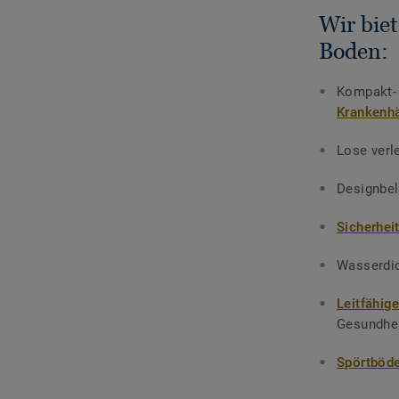
Wir bie
Boden:
Kompakt- 
Krankenh
Lose verl
Designbel
Sicherhei
Wasserdic
Leitfähig
Gesundhei
Spörtböd