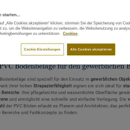
 starten...
uf „Alle Cookies akzeptieren“ klicken, stimmen Sie der Speicherung von Coo
t zu, um die Websitenavigation zu verbessern, die Websitenutzung zu analys
rketingbemühungen zu unterstützen.
Cookies
ES?
WEITERE PVC BODEN THEMEN
Cookie-Einstellungen
Alle Cookies akzeptieren
 PVC Bodenbeläge für den gewerblichen B
Bodenbeläge sind speziell für den Einsatz in
gewerblichen Objek
Dank ihrer hohen
Strapazierfähigkeit
eignen sie sich ideal für
sta
e Bereiche
. Ihre pflegeleichte und wasserdichte Oberfläche gewäh
iene
und ermöglicht eine schnelle und einfache Verlegung. Die
v
hl
der PVC Böden erlaubt es Planern und Architekten, das perfe
 Bereiche und Farbkonzepte zu finden.