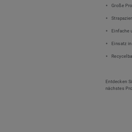
Große Pro
Strapazier
Einfache 
Einsatz i
Recycelba
Entdecken Si
nächstes Pro