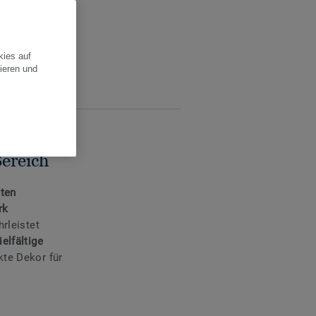
kies auf
ieren und
ereich
ten
rk
rleistet
ielfältige
kte Dekor für