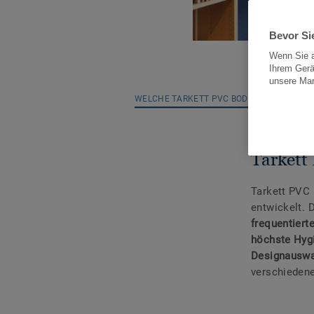
Bevor Sie
Wenn Sie a
Ihrem Gerä
unsere Ma
WELCHE TARKETT PVC BODENBELÄGE GIBT 
Tarkett
Tarkett PVC 
entwickelt. 
frequentiert
höchste Hyg
Designauswa
verschiedene