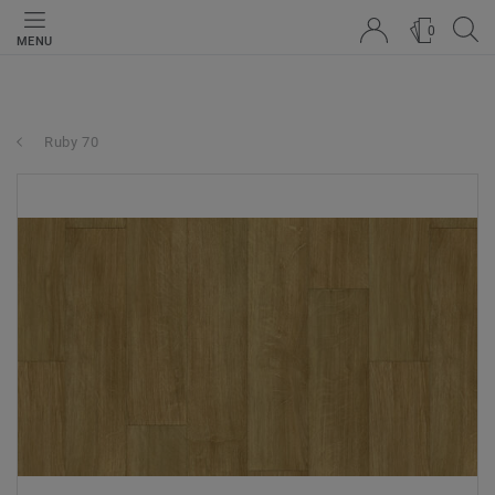
0
MENU
Ruby 70