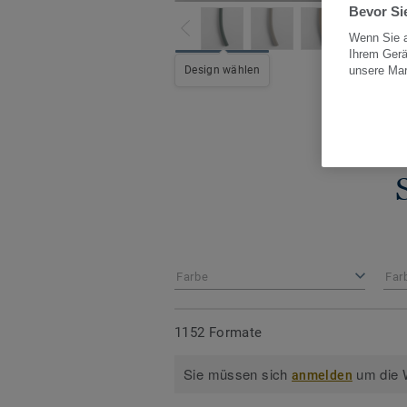
Bevor Sie
Wenn Sie a
Ihrem Gerä
Alle De
Design wählen
unsere Ma
Farbe
Far
1152 Formate
Sie müssen sich
um die W
anmelden