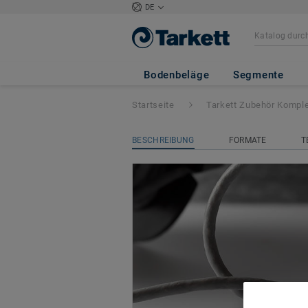
DE
Schweißschnur f
Bodenbeläge
Segmente
Startseite
Tarkett Zubehör Komple
BESCHREIBUNG
FORMATE
T