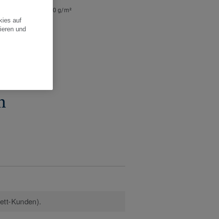
re Designeffekte
ngewicht:
15 g/m², 0 g/m²
kies auf
:
50 m
ieren und
pro Pack:
20
n
kett-Kunden).