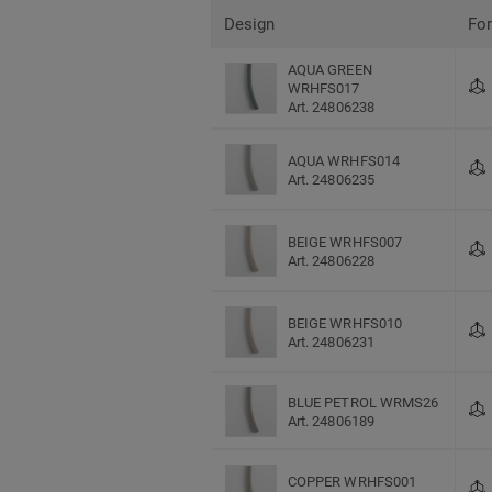
Design
Fo
AQUA GREEN
WRHFS017
Art. 24806238
AQUA WRHFS014
Art. 24806235
BEIGE WRHFS007
Art. 24806228
BEIGE WRHFS010
Art. 24806231
BLUE PETROL WRMS26
Art. 24806189
COPPER WRHFS001