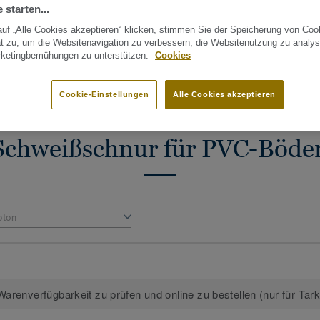
Kontrastfarben lassen sich auch besonde
 starten...
Fläche
Geschlossene und wasserdichte
schaffen.
Oberfläche
uf „Alle Cookies akzeptieren“ klicken, stimmen Sie der Speicherung von Coo
Länge
t zu, um die Websitenavigation zu verbessern, die Websitenutzung zu analys
Stück 
Uni- und Multicolor-Varianten zur
signs anzeigen (1146)
rketingbemühungen zu unterstützen.
Cookies
perfekten Farbabstimmung
Cookie-Einstellungen
Alle Cookies akzeptieren
Schweißschnur für PVC-Böde
bton
arenverfügbarkeit zu prüfen und online zu bestellen (nur für Tar