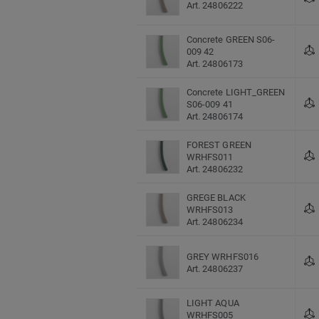
Art. 24806222
Concrete GREEN S06-
009 42
Art. 24806173
Concrete LIGHT_GREEN
S06-009 41
Art. 24806174
FOREST GREEN
WRHFS011
Art. 24806232
GREGE BLACK
WRHFS013
Art. 24806234
GREY WRHFS016
Art. 24806237
LIGHT AQUA
WRHFS005