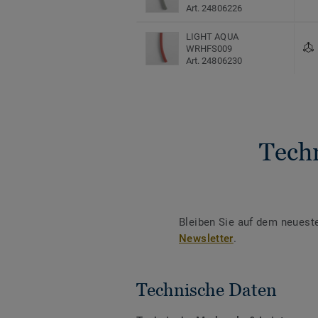
Art. 24806226
LIGHT AQUA
WRHFS009
Art. 24806230
LIGHT GREY WRHFS002
Art. 24806223
Tech
MID GREY WRHFS008
Art. 24806229
Multicolour SNOWDRIFT
S 2010-R80B
Art. 26519009
Bleiben Sie auf dem neuest
Newsletter
.
Multicolour AQUA 0433
Art. 1290433
Technische Daten