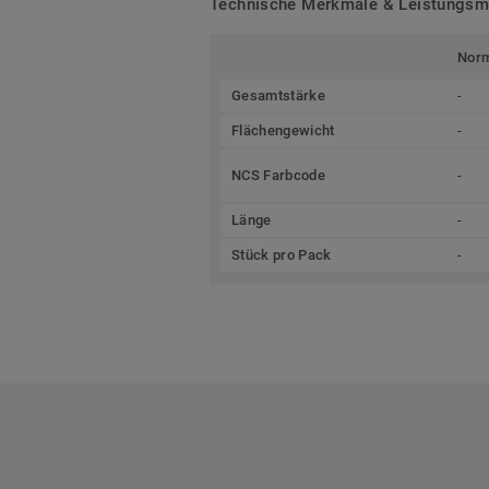
Technische Merkmale & Leistungs
Nor
Gesamtstärke
-
Flächengewicht
-
NCS Farbcode
-
Länge
-
Stück pro Pack
-