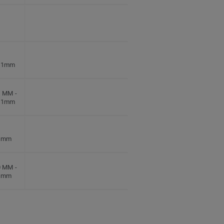
7.1mm
,1 MM
-
7.1mm
2 mm
,0 MM
-
2 mm