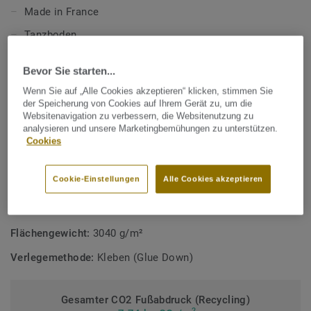
und Muskeln bei Sprüngen reduziert.
Made in France
Tanzboden
Der Tanzboden ermöglicht eine erhöhte Leistung für
klassische Balletttänzer und professionelle Tänzer.
Exzellente Griffigkeit
Verfügbar in den beiden Farbvarianten grau und schwarz.
Bevor Sie starten...
Reduziertes Verletzungsrisiko
Wenn Sie auf „Alle Cookies akzeptieren“ klicken, stimmen Sie
Mehr über unsere Indoor Sportböden erfahren:
Indoor
Erhöhte Leistung
der Speicherung von Cookies auf Ihrem Gerät zu, um die
Sportböden
Websitenavigation zu verbessern, die Websitenutzung zu
analysieren und unsere Marketingbemühungen zu unterstützen.
TECHNISCHE DATEN
Cookies
Produktart:
Heterogener PVC Bodenbelag
Cookie-Einstellungen
Alle Cookies akzeptieren
Nutzschichtdicke:
0,65 mm
Gesamtstärke:
3,45 mm
Flächengewicht:
3040 g/m²
Verlegemethode:
Kleben (Glue Down)
Gesamter CO2 Fußabdruck (Recycling)
2