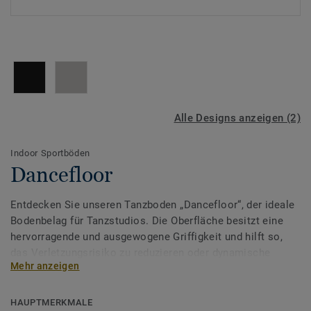
Alle Designs anzeigen (2)
Indoor Sportböden
Dancefloor
Entdecken Sie unseren Tanzboden „Dancefloor“, der ideale
Bodenbelag für Tanzstudios. Die Oberfläche besitzt eine
hervorragende und ausgewogene Griffigkeit und hilft so,
das Verletzungsrisiko zu reduzieren oder dynamische
Mehr anzeigen
Tanzbewegungen einzuschränken. Gleichzeitig ist der
Tanzboden elastisch und besitzt exzellente
Dämpfungseigenschaften, was die Belastung auf Gelenke
HAUPTMERKMALE