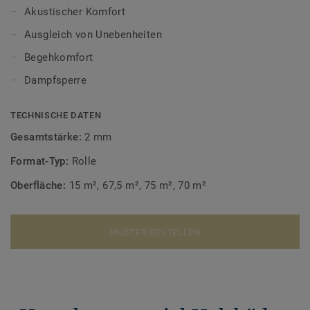
Polyethylenfolie, die aufsteigende Feuchtigkeit vom
Akustischer Komfort
Unterboden zum Holzboden verhindert. Sie wird über den
Ausgleich von Unebenheiten
gesamten Untergrund aufgetragen und sollte mit einer
Überlappung von mindestens 200 mm verlegt werden. Das
Begehkomfort
Unterlagsmaterial Tarkoflex II wirkt auch als Dampfsperre.
Dampfsperre
TECHNISCHE DATEN
Gesamtstärke:
2 mm
Format-Typ:
Rolle
Oberfläche:
15 m², 67,5 m², 75 m², 70 m²
MUSTER BESTELLEN