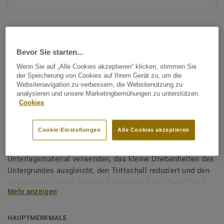
Bevor Sie starten...
Wenn Sie auf „Alle Cookies akzeptieren“ klicken, stimmen Sie
der Speicherung von Cookies auf Ihrem Gerät zu, um die
Alle Designs anzeigen (7)
Websitenavigation zu verbessern, die Websitenutzung zu
analysieren und unsere Marketingbemühungen zu unterstützen.
Cookies
Tarkett Zubehör Komplettsortiment
|
Unterlagsmaterial
Unterlagsmaterial Holzböden
Cookie-Einstellungen
Alle Cookies akzeptieren
Bei einer schwimmenden Verlegung sollten Sie ein
Unterlagsmaterial verwenden, das kleine Unebenheiten des
Untergrundes ausgleicht, den Trittschall reduziert und den
Gehkomfort erhöht. Tarkett Tarkofoam II und Tarkoflex II
Mehr anzeigen
erfüllen alle diese Kriterien.
Beachten Sie die Dampfsperre! Eine Dampfsperre ist eine
HAUPTMERKMALE