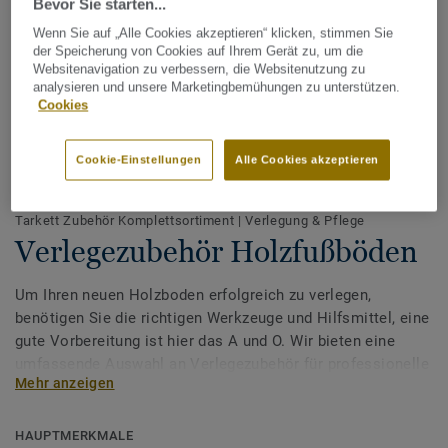
Bevor Sie starten...
Wenn Sie auf „Alle Cookies akzeptieren“ klicken, stimmen Sie
der Speicherung von Cookies auf Ihrem Gerät zu, um die
Websitenavigation zu verbessern, die Websitenutzung zu
analysieren und unsere Marketingbemühungen zu unterstützen.
Cookies
Cookie-Einstellungen
Alle Cookies akzeptieren
Alle Designs anzeigen (14)
Tarkett Zubehör Komplettsortiment
|
Verlegung & Pflege
Verlegezubehör Holzfußböden
Um Ihren neuen Holzboden erfolgreich zu verlegen,
benötigen Sie die richtigen Werkzeuge und Hilfsmittel, eine
gute Vorbereitung ist hier das A und O. Wir bieten eine
umfassende Auswahl an Verlegezubehör für professionelle
Mehr anzeigen
Verleger als auch für Heimwerker.
HAUPTMERKMALE