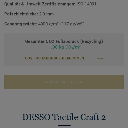
Qualität & Umwelt Zertifizierungen:
ISO 14001
Teppichfliesen
Polschichtdicke:
2,9 mm
Gesamtgewicht:
4000 g/m² (117 oz/yd²)
Gesamter CO2 Fußabdruck (Recycling)
2
1.00 kg CO
/m
2
CO2 FUSSABDRUCK BERECHNEN
MUSTER BESTELLEN
DESSO Tactile Craft 2