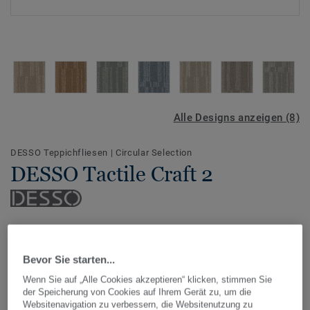
Alle Designs anzeigen (8)
DESSO Teppichfliesen
|
Circular Selection
DESSO Tactile Craft 2
Die DESSO Tactile Craft Teppichfliesen Kollektion ist von
der ursprünglichen Schönheit natürlicher Strukturen
Bevor Sie starten...
inspiriert. Entwickelt für eine mühelose Gestaltung,
ermöglicht sie sanft definierte Bereiche, die harmonisch
Wenn Sie auf „Alle Cookies akzeptieren“ klicken, stimmen Sie
Mehr anzeigen
der Speicherung von Cookies auf Ihrem Gerät zu, um die
ineinander übergehen.
Websitenavigation zu verbessern, die Websitenutzung zu