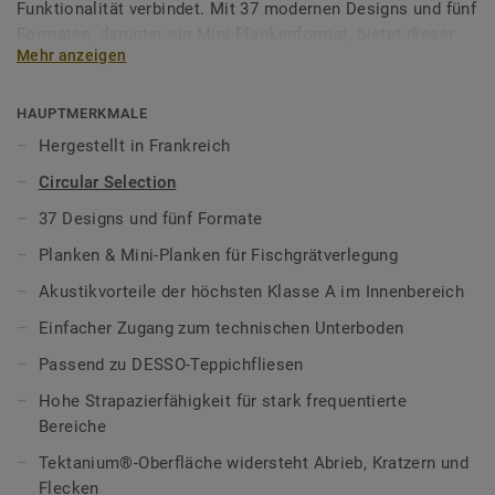
Funktionalität verbindet. Mit 37 modernen Designs und fünf
Formaten, darunter ein Mini-Plankenformat, bietet dieser
Mehr anzeigen
selbstliegende Bodenbelag maximale Gestaltungsfreiheit
für Büros, öffentliche Bereiche und gewerbliche
Innenräume.
HAUPTMERKMALE
Hergestellt in Frankreich
Die Fliesen lassen sich individuell kombinieren – ideal für
Circular Selection
die Umsetzung von Zonierungen, farbigen Laufwegen und
charaktervollen Übergangsbereichen.
37 Designs und fünf Formate
Planken & Mini-Planken für Fischgrätverlegung
Dank der Carpet Match-Technologie passen die Fliesen
perfekt zu unseren DESSO Teppichfliesen. Die gleiche
Akustikvorteile der höchsten Klasse A im Innenbereich
Aufbauhöhe sorgt für nahtlose Übergänge und schafft ein
Einfacher Zugang zum technischen Unterboden
harmonisches Raumgefühl mit angenehmer Haptik.
Passend zu DESSO-Teppichfliesen
Die in Frankreich hergestellten selbstliegenden PVC-
Hohe Strapazierfähigkeit für stark frequentierte
Fliesen sind klebstofffrei, lassen sich schnell verlegen und
Bereiche
ebenso einfach wieder entfernen – ideal für flexible
Raumkonzepte und schnellen Zugang zum Unterboden. Die
Tektanium®-Oberfläche widersteht Abrieb, Kratzern und
Akustikleistung der Klasse A reduziert störende Geräusche
Flecken